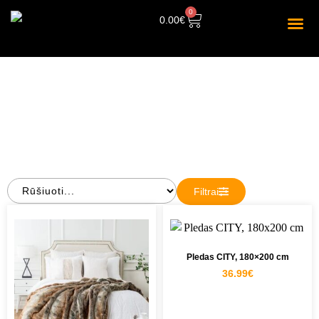
0
0.00
€
PLEDAI
Filtrai
Pledas CITY, 180×200 cm
36.99
€