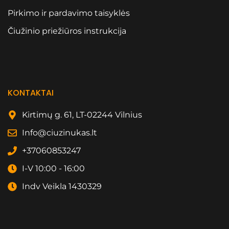
Pirkimo ir pardavimo taisyklės
Čiužinio priežiūros instrukcija
KONTAKTAI
Kirtimų g. 61, LT-02244 Vilnius
Info@ciuzinukas.lt
+37060853247
I-V 10:00 - 16:00
Indv Veikla 1430329