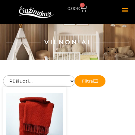
0
0.00
€
VILNONIAI
Filtrai