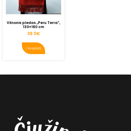
Vilnonis pledas „Peru Terra”,
130×180 cm
39.11
€
Į krepšelį