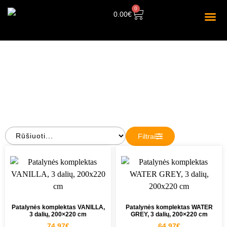
0
0.00
€
SATINO PATALYNĖ
Filtrai
Patalynės komplektas VANILLA,
Patalynės komplektas WATER
3 dalių, 200×220 cm
GREY, 3 dalių, 200×220 cm
74.97
€
64.97
€