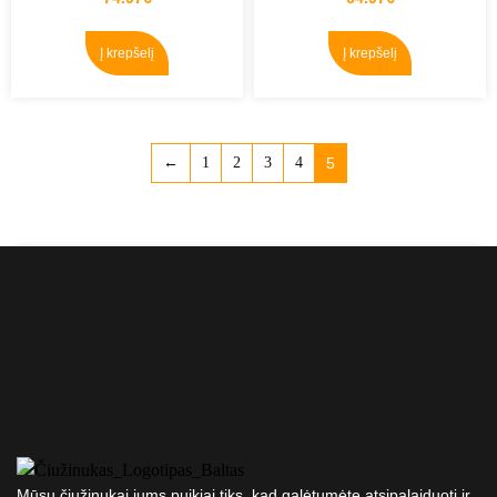
Į krepšelį
Į krepšelį
←
1
2
3
4
5
Mūsų čiužinukai jums puikiai tiks, kad galėtumėte atsipalaiduoti ir