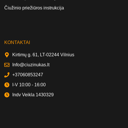
Čiužinio priežiūros instrukcija
KONTAKTAI
Kirtimų g. 61, LT-02244 Vilnius
Info@ciuzinukas.lt
+37060853247
I-V 10:00 - 16:00
Indv Veikla 1430329