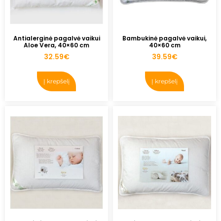
Antialerginė pagalvė vaikui
Bambukinė pagalvė vaikui,
Aloe Vera, 40×60 cm
40×60 cm
32.59
€
39.59
€
Į krepšelį
Į krepšelį