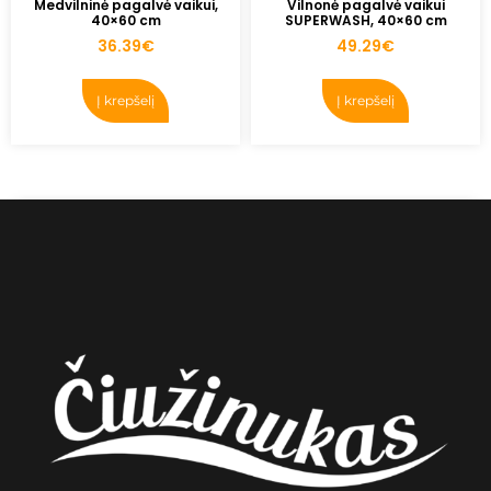
Medvilninė pagalvė vaikui,
Vilnonė pagalvė vaikui
40×60 cm
SUPERWASH, 40×60 cm
36.39
€
49.29
€
Į krepšelį
Į krepšelį