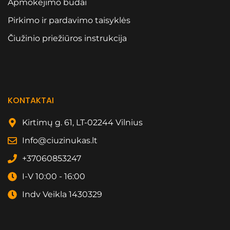
Apmokėjimo būdai
Pirkimo ir pardavimo taisyklės
Čiužinio priežiūros instrukcija
KONTAKTAI
Kirtimų g. 61, LT-02244 Vilnius
Info@ciuzinukas.lt
+37060853247
I-V 10:00 - 16:00
Indv Veikla 1430329