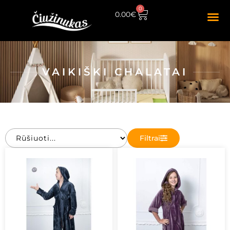
0
0.00
€
VAIKIŠKI CHALATAI
Filtrai