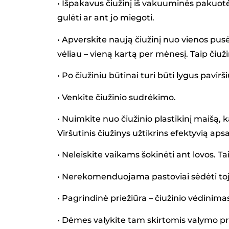
• Išpakavus čiužinį iš vakuuminės pakuotės
gulėti ar ant jo miegoti.
• Apverskite naują čiužinį nuo vienos pusė
vėliau – vieną kartą per mėnesį. Taip čiuži
• Po čiužiniu būtinai turi būti lygus pavir
• Venkite čiužinio sudrėkimo.
• Nuimkite nuo čiužinio plastikinį maišą,
Viršutinis čiužinys užtikrins efektyvią aps
• Neleiskite vaikams šokinėti ant lovos. Tai
• Nerekomenduojama pastoviai sėdėti toje p
• Pagrindinė priežiūra – čiužinio vėdinimas
• Dėmes valykite tam skirtomis valymo pr