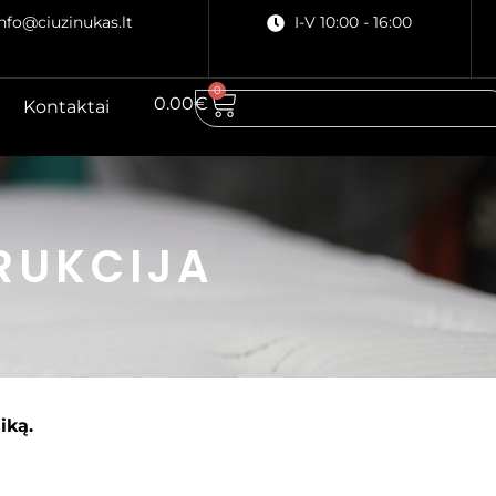
Info@ciuzinukas.lt
I-V 10:00 - 16:00
0
0.00
€
Kontaktai
TRUKCIJA
iką.