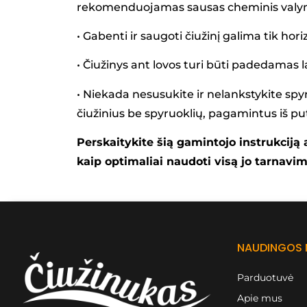
rekomenduojamas sausas cheminis valy
• Gabenti ir saugoti čiužinį galima tik hori
• Čiužinys ant lovos turi būti padedamas l
• Niekada nesusukite ir nelankstykite spyru
čiužinius be spyruoklių, pagamintus iš pu
Perskaitykite šią gamintojo instrukciją 
kaip optimaliai naudoti visą jo tarnavim
NAUDINGOS
Parduotuvė
Apie mus