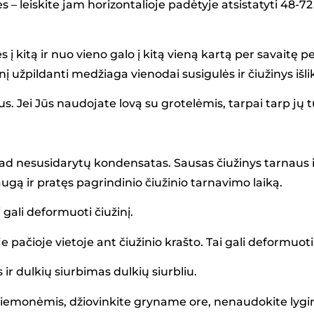
 – leiskite jam horizontalioje padėtyje atsistatyti 48-7
s į kitą ir nuo vieno galo į kitą vieną kartą per savaitę
nį užpildanti medžiaga vienodai susigulės ir čiužinys išli
šius. Jei Jūs naudojate lovą su grotelėmis, tarpai tarp jų
 kad nesusidarytų kondensatas. Sausas čiužinys tarnaus i
augą ir pratęs pagrindinio čiužinio tarnavimo laiką.
 gali deformuoti čiužinį.
ačioje vietoje ant čiužinio krašto. Tai gali deformuoti 
 ir dulkių siurbimas dulkių siurbliu.
iemonėmis, džiovinkite gryname ore, nenaudokite lygint