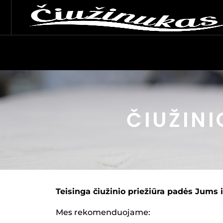
ČIUŽINI
Teisinga čiužinio priežiūra padės Jums i
Mes rekomenduojame: