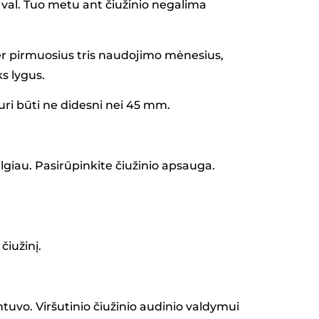
2 val. Tuo metu ant čiužinio negalima
 per pirmuosius tris naudojimo mėnesius,
ks lygus.
 turi būti ne didesni nei 45 mm.
lgiau. Pasirūpinkite čiužinio apsauga.
čiužinį.
uvo. Viršutinio čiužinio audinio valdymui