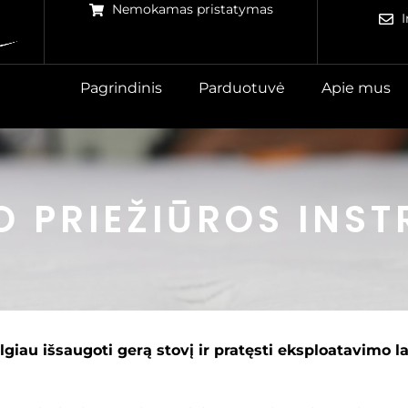
Nemokamas pristatymas
Pagrindinis
Parduotuvė
Apie mus
O PRIEŽIŪROS INS
lgiau išsaugoti gerą stovį ir pratęsti eksploatavimo la