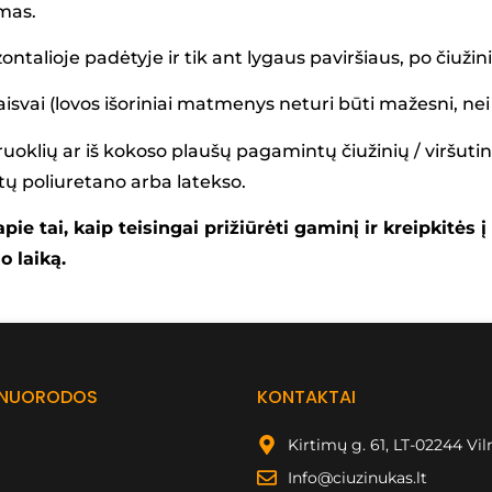
mas.
zontalioje padėtyje ir tik ant lygaus paviršiaus, po čiužin
aisvai (lovos išoriniai matmenys neturi būti mažesni, ne
oklių ar iš kokoso plaušų pagamintų čiužinių / viršutinių
tų poliuretano arba latekso.
apie tai, kaip teisingai prižiūrėti gaminį ir kreipkitė
o laiką.
 NUORODOS
KONTAKTAI
Kirtimų g. 61, LT-02244 Vil
Info@ciuzinukas.lt