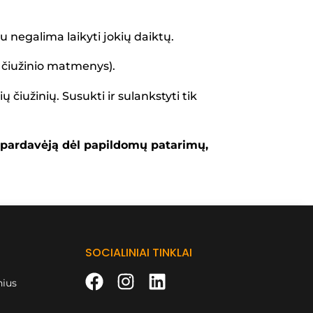
iu negalima laikyti jokių daiktų.
i čiužinio matmenys).
 čiužinių. Susukti ir sulankstyti tik
s į pardavėją dėl papildomų patarimų,
SOCIALINIAI TINKLAI
nius