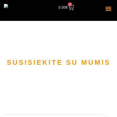
0
0.00
€
KONTAKTAI
SUSISIEKITE SU
MUMIS
Mes visada pasirengę jums padėti!
Jūsų patogumui galite susisiekti su mumis bet
kuriuo iš šių būdų