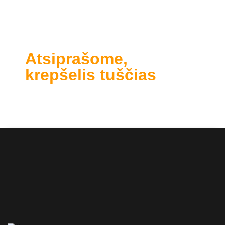
Atsiprašome,
krepšelis tuščias