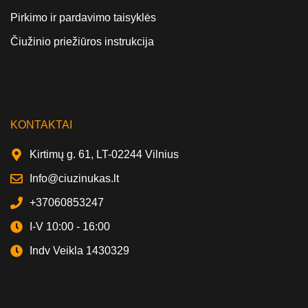
Pirkimo ir pardavimo taisyklės
Čiužinio priežiūros instrukcija
KONTAKTAI
Kirtimų g. 61, LT-02244 Vilnius
Info@ciuzinukas.lt
+37060853247
I-V 10:00 - 16:00
Indv Veikla 1430329