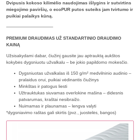
Dvipusis kokoso kilimėlio naudojimas išlygins ir sutvirtins
miegojimo paviršių, o ecoPUR putos suteiks jam tvirtumo ir
puikiai palaikys kūną.
───────────────
PREMIUM DRAUDIMAS UŽ STANDARTINIO DRAUDIMO
KAINĄ
Užsisakydami dabar, čiužinį gausite jau aptrauktą aukštos
kokybės dygsniuotu užvalkalu – be jokio papildomo mokesčio.
Dygsniuotas užvalkalas iš 150 g/m² medvilninio audinio –
pralaidus orui, puikiai vėdinantis čiužinys
Minkštas ir patogus liesti
Užtrauktukas siuvamas overlokine mašina – didesnis
patvarumas, kraštai nesibraižo.
Nuimamas ir plaunamas – lengva valyti
*dygsniavimo raštas gali skirtis (pvz., juostelės, bangos)