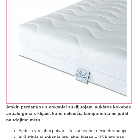
Atskiri perdangos sluoksniai suklijuojami aukštos kokybės
antialerginiais klijais, kurie neleidžia komponentams judėti
naudojimo metu.
Apdaila yra labai patvari ir laikui bėgant nesideformuoja.
Viršutinis sluoksnis yra labai kietas – H5 kietumas