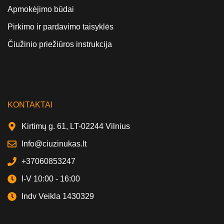
Apmokėjimo būdai
Pirkimo ir pardavimo taisyklės
Čiužinio priežiūros instrukcija
KONTAKTAI
Kirtimų g. 61, LT-02244 Vilnius
Info@ciuzinukas.lt
+37060853247
I-V 10:00 - 16:00
Indv Veikla 1430329