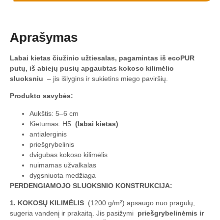
Aprašymas
Labai kietas čiužinio užtiesalas, pagamintas iš ecoPUR
putų, iš abiejų pusių apgaubtas kokoso kilimėlio
sluoksniu
– jis išlygins ir sukietins miego paviršių.
Produkto savybės:
Aukštis: 5–6 cm
Kietumas: H5
(labai kietas)
antialerginis
priešgrybelinis
dvigubas kokoso kilimėlis
nuimamas užvalkalas
dygsniuota medžiaga
PERDENGIAMOJO SLUOKSNIO KONSTRUKCIJA:
1. KOKOSŲ KILIMĖLIS
(1200 g/m²) apsaugo nuo pragulų,
sugeria vandenį ir prakaitą. Jis pasižymi
priešgrybelinėmis ir