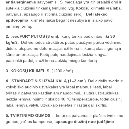
antialerginėmis
savybėmis . Ši medžiaga yra itin pralaidi orui ir
suteikia čiužiniui tinkamą tvirtumo lygį. Kokosų kilimėlis yra labai
patvarus, apsaugo ir stiprina čiužinio šerdį.
Dėl latekso
apdorojimo
kilimėlis laikui bėgant nesubyra ir išlaiko savo
pirminę formą.
2. „ecoPUR“ PUTOS (3 cm),
kurių tankis padidintas
iki 30
kg/m3.
Dėl vienodos struktūros putos pasižymi puikiu vėdinimu,
dideliu atsparumu deformacijai, užtikrina tinkamą elastingumą ir
kūno amortizaciją. Kietų putų naudojimas leidžia lengvai
pasirinkti padėtį ir užtikrina aukštą miego komfortą.
3. KOKOSŲ KILIMĖLIS
(1200 g/m²)
4.
STANDARTINIS UŽVALKALĄ (1–2
cm
)
Dėl didelio svorio ir
kokybiško audinio užvalkalas yra labai malonus liesti, labai
tvirtas ir patvarus kasdieniam naudojimui. Įsiūtas užtrauktukas
leidžia lengvai nuimti ir skalbti 40 °C temperatūroje, todėl čiužinį
labai lengva valyti. Užvalkalo reljefas ir raštai gali skirtis.
5. TVIRTINIMO GUMOS –
keturios patvarios ir plačios tvirtinimo
gumos, įsiūtos kampuose,
apsaugo čiužinį nuo judėjimo
.