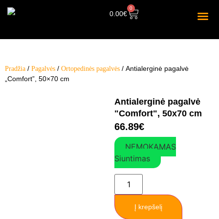
0
0.00
€
/
/
/ Antialerginė pagalvė
Pradžia
Pagalvės
Ortopedinės pagalvės
„Comfort”, 50×70 cm
Antialerginė pagalvė
"Comfort", 50x70 cm
66.89
€
NEMOKAMAS
Siuntimas
Į krepšelį