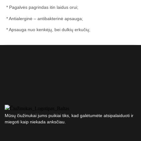
* Pagalvės pagrindas itin laidus orui;
* Antialerginė – antibakterinė apsauga;
* Apsauga nuo kenkėjų, bei dulkių erkučių;
Mūsų čiužinukai jums puikiai tiks, kad galėtumėte atsipalaiduoti ir
miegoti kaip niekada anksčiau.