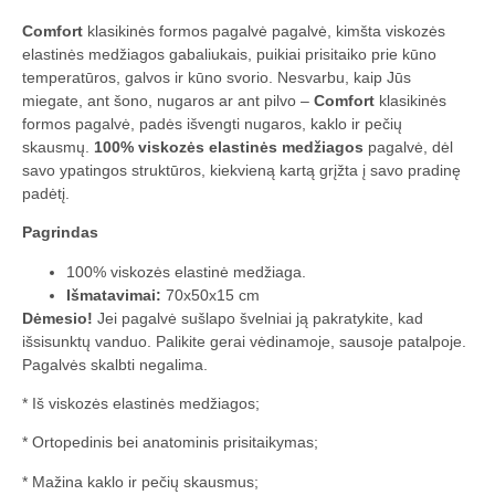
Comfort
klasikinės formos pagalvė pagalvė, kimšta viskozės
elastinės medžiagos gabaliukais, puikiai prisitaiko prie kūno
temperatūros, galvos ir kūno svorio. Nesvarbu, kaip Jūs
miegate, ant šono, nugaros ar ant pilvo –
Comfort
klasikinės
formos pagalvė, padės išvengti nugaros, kaklo ir pečių
skausmų.
100% viskozės elastinės medžiagos
pagalvė, dėl
savo ypatingos struktūros, kiekvieną kartą grįžta į savo pradinę
padėtį.
Pagrindas
100% viskozės elastinė medžiaga.
Išmatavimai:
70x50x15 cm
Dėmesio!
Jei pagalvė sušlapo švelniai ją pakratykite, kad
išsisunktų vanduo. Palikite gerai vėdinamoje, sausoje patalpoje.
Pagalvės skalbti negalima.
* Iš viskozės elastinės medžiagos;
* Ortopedinis bei anatominis prisitaikymas;
* Mažina kaklo ir pečių skausmus;