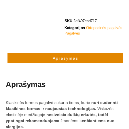
SKU
2af497ead717
Kategorijos
Ortopedinės pagalvės
,
Pagalvės
Aprašymas
Aprašymas
Klasikinės formos pagalvė sukurta tiems, kurie
nori
suderinti
klasikines formas ir naujausias technologijas.
Viskozės
elastinėje medžiagoje
nesiveisia dulkių erkutės, todėl
ypatingai rekomenduojama
žmonėms
kenčiantiems nuo
alergijos.