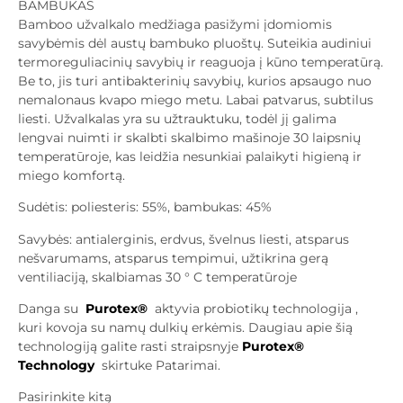
BAMBUKAS
Bamboo užvalkalo medžiaga pasižymi įdomiomis
savybėmis dėl austų bambuko pluoštų. Suteikia audiniui
termoreguliacinių savybių ir reaguoja į kūno temperatūrą.
Be to, jis turi antibakterinių savybių, kurios apsaugo nuo
nemalonaus kvapo miego metu. Labai patvarus, subtilus
liesti. Užvalkalas yra su užtrauktuku, todėl jį galima
lengvai nuimti ir skalbti skalbimo mašinoje 30 laipsnių
temperatūroje, kas leidžia nesunkiai palaikyti higieną ir
miego komfortą.
Sudėtis: poliesteris: 55%, bambukas: 45%
Savybės: antialerginis, erdvus, švelnus liesti, atsparus
nešvarumams, atsparus tempimui, užtikrina gerą
ventiliaciją, skalbiamas 30 ° C temperatūroje
Danga su
Purotex®
aktyvia probiotikų technologija ,
kuri kovoja su namų dulkių erkėmis. Daugiau apie šią
technologiją galite rasti straipsnyje
Purotex®
Technology
skirtuke Patarimai.
Pasirinkite kitą