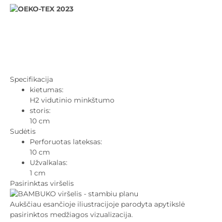
Specifikacija
kietumas:
H2 vidutinio minkštumo
storis:
10 cm
Sudėtis
Perforuotas lateksas:
10 cm
Užvalkalas:
1 cm
Pasirinktas viršelis
Aukščiau esančioje iliustracijoje parodyta apytikslė
pasirinktos medžiagos vizualizacija.