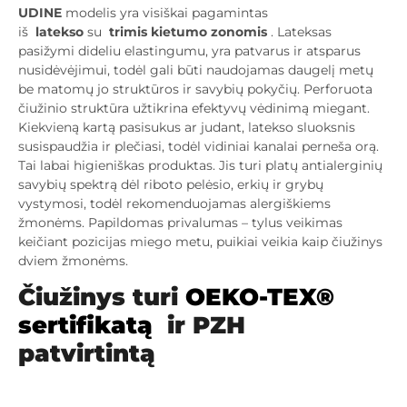
UDINE
modelis yra visiškai pagamintas
iš
latekso
su
trimis kietumo zonomis
.
Lateksas
pasižymi dideliu elastingumu, yra patvarus ir atsparus
nusidėvėjimui, todėl gali būti naudojamas daugelį metų
be matomų jo struktūros ir savybių pokyčių. Perforuota
čiužinio struktūra užtikrina efektyvų vėdinimą miegant.
Kiekvieną kartą pasisukus ar judant, latekso sluoksnis
susispaudžia ir plečiasi, todėl vidiniai kanalai perneša orą.
Tai labai higieniškas produktas. Jis turi platų antialerginių
savybių spektrą dėl riboto pelėsio, erkių ir grybų
vystymosi, todėl rekomenduojamas alergiškiems
žmonėms. Papildomas privalumas – tylus veikimas
keičiant pozicijas miego metu, puikiai veikia kaip čiužinys
dviem žmonėms.
Čiužinys turi
OEKO-TEX®
sertifikatą
ir PZH
patvirtintą