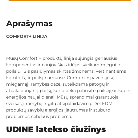
Aprašymas
COMFORT+ LINIJA
Mūsų Comfort + produktų linija sujungia geriausius
komponentus ir naujoviškas idėjas sveikam miegui ir
poilsiui. Šis pasiūlymas skirtas žmonėms, vertinantiems
komfortą ir poilsį namuose. Comfort + pavers jūsų
miegamąjį ramybės oaze, suteikdama patogų ir
atpalaiduojantį poilsį, kurio dėka pabusite pailsėję ir kupini
energijos naujai dienai. Mūsų sprendimai garantuoja
sveikatą, ramybę ir gilų atsipalaidavimą. Dėl FDM
produktų savybių alergijos, jautrumas ir stuburo
problemos nebebus problema.
UDINE latekso čiužinys