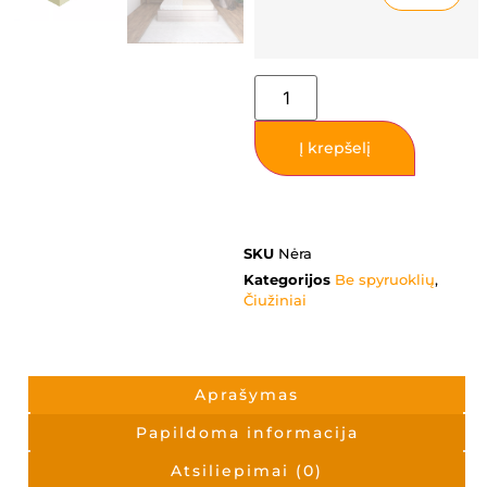
Į krepšelį
SKU
Nėra
Kategorijos
Be spyruoklių
,
Čiužiniai
Aprašymas
Papildoma informacija
Atsiliepimai (0)