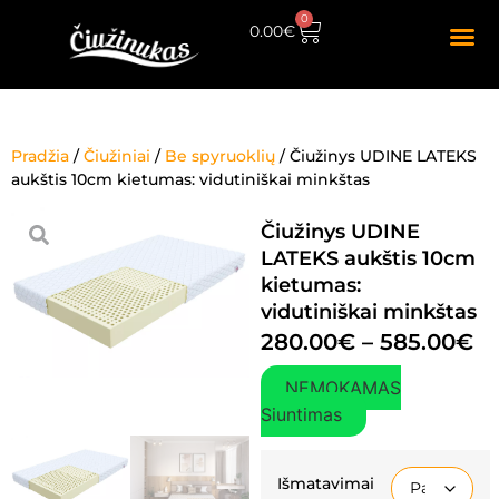
0
0.00
€
Pradžia
/
Čiužiniai
/
Be spyruoklių
/ Čiužinys UDINE LATEKS
aukštis 10cm kietumas: vidutiniškai minkštas
Čiužinys UDINE
LATEKS aukštis 10cm
kietumas:
vidutiniškai minkštas
280.00
€
–
585.00
€
NEMOKAMAS
Siuntimas
Išmatavimai