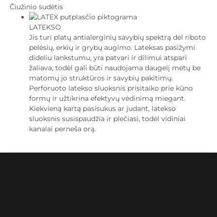
Čiužinio sudėtis
LATEKSO
Jis turi platų antialerginių savybių spektrą dėl riboto
pelėsių, erkių ir grybų augimo. Lateksas pasižymi
dideliu lankstumu, yra patvari ir dilimui atspari
žaliava, todėl gali būti naudojama daugelį metų be
matomų jo struktūros ir savybių pakitimų.
Perforuoto latekso sluoksnis prisitaiko prie kūno
formų ir užtikrina efektyvų vėdinimą miegant.
Kiekvieną kartą pasisukus ar judant, latekso
sluoksnis susispaudžia ir plečiasi, todėl vidiniai
kanalai perneša orą.