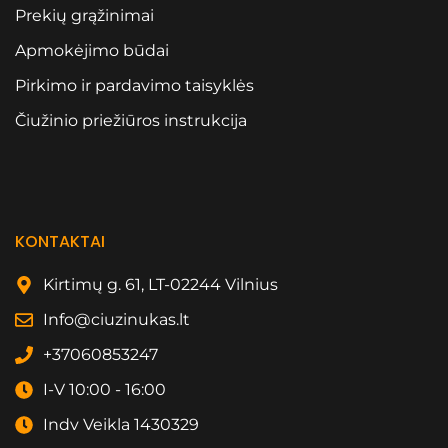
Prekių grąžinimai
Apmokėjimo būdai
Pirkimo ir pardavimo taisyklės
Čiužinio priežiūros instrukcija
KONTAKTAI
Kirtimų g. 61, LT-02244 Vilnius
Info@ciuzinukas.lt
+37060853247
I-V 10:00 - 16:00
Indv Veikla 1430329