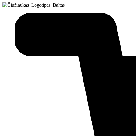
Eiti
prie
turinio