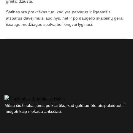
greitai džiūsta.
Satinas yra praktiškas tuo, kad yra patvarus ir ilgaamžis,
atsparus dėvėjimuisi audinys, net ir po daugelio skalbimų gerai
išsaugo medžiagos spalvą bei lengvai lyginasi.
Mūsų čiužinukai jums puikiai tiks, kad galėtumėte atsipalaiduoti ir
miegoti kaip niekada anksčiau.