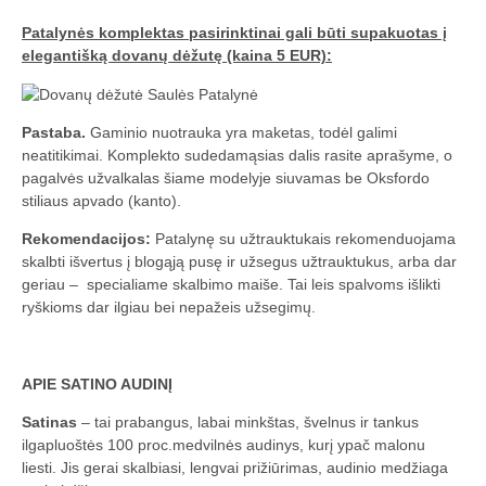
Patalynės komplektas pasirinktinai gali būti supakuotas į
elegantišką dovanų dėžutę (kaina 5 EUR):
Pastaba.
Gaminio nuotrauka yra maketas, todėl galimi
neatitikimai. Komplekto sudedamąsias dalis rasite aprašyme, o
pagalvės užvalkalas šiame modelyje siuvamas be Oksfordo
stiliaus apvado (kanto).
Rekomendacijos:
Patalynę su užtrauktukais rekomenduojama
skalbti išvertus į blogąją pusę ir užsegus užtrauktukus, arba dar
geriau – specialiame skalbimo maiše. Tai leis spalvoms išlikti
ryškioms dar ilgiau bei nepažeis užsegimų.
APIE SATINO AUDINĮ
Satinas
– tai prabangus, labai minkštas, švelnus ir tankus
ilgapluoštės 100 proc.medvilnės audinys, kurį ypač malonu
liesti. Jis gerai skalbiasi, lengvai prižiūrimas, audinio medžiaga