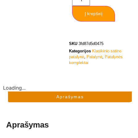
Į krepšelį
SKU
3fd87d5d0475
Kategorijos
Klasikinio satino
patalynė
,
Patalynė
,
Patalynės
komplektai
Loading...
Aprašymas
Aprašymas