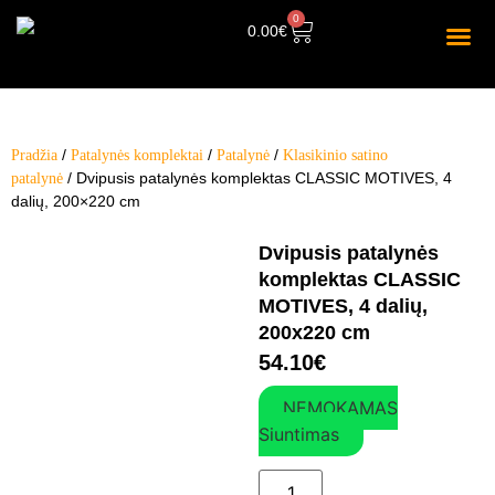
0
0.00
€
/
/
/
Pradžia
Patalynės komplektai
Patalynė
Klasikinio satino
/ Dvipusis patalynės komplektas CLASSIC MOTIVES, 4
patalynė
dalių, 200×220 cm
Dvipusis patalynės
komplektas CLASSIC
MOTIVES, 4 dalių,
200x220 cm
54.10
€
NEMOKAMAS
Siuntimas