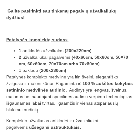
Galite pasirinkti sau tinkamų pagalvių užvalkaliukų
dydžius!
Patalynės komplektą sudaro:
1
antklodės užvalkalas
(200x220cm)
2
užvalkaliukai pagalvėms
(40x60cm, 50x60cm, 50×70
cm, 60x60cm, 70x70cm arba 70x80cm)
1
paklodė
(200x230cm)
Patalynės komplekto medvilnė yra itin švelni, elegantiško
žvilgesio ir maloni kūnui. Pagaminta iš
100 % aukštos kokybės
satininio medvilnės audinio.
Audinys yra lengvas, švelnus,
malonus bei naudojant specifines audinių verpimo technologijas
išgaunamas labai tvirtas, ilgaamžis ir vienas atspariausių
blukimui audinių.
Komplekto užvalkalas antklodei ir užvalkaliukai
pagalvėms
užsegami užtrauktukais.