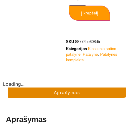
Į krepšelį
SKU
88772be608db
Kategorijos
Klasikinio satino
patalynė
,
Patalynė
,
Patalynės
komplektai
Loading...
Aprašymas
Aprašymas