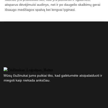
atsparus dėvėjimuisi audinys, net ir po daugelio skalbimų gerai
išsaugo medžiagos spalvą bei lengvai lyginasi.
Mūsų čiužinukai jums puikiai tiks, kad galėtumėte atsipalaiduoti ir
miegoti kaip niekada anksčiau.