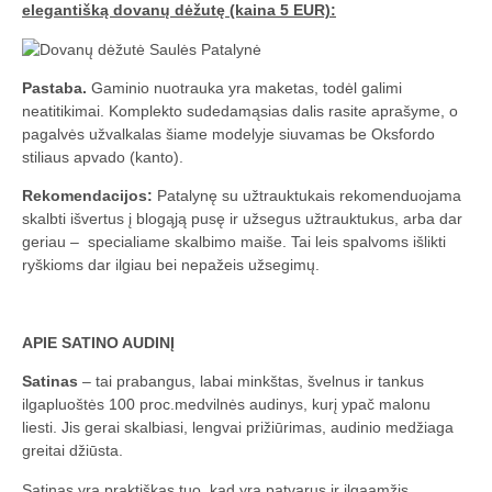
elegantišką dovanų dėžutę (kaina 5 EUR):
Pastaba.
Gaminio nuotrauka yra maketas, todėl galimi
neatitikimai. Komplekto sudedamąsias dalis rasite aprašyme, o
pagalvės užvalkalas šiame modelyje siuvamas be Oksfordo
stiliaus apvado (kanto).
Rekomendacijos:
Patalynę su užtrauktukais rekomenduojama
skalbti išvertus į blogąją pusę ir užsegus užtrauktukus, arba dar
geriau – specialiame skalbimo maiše. Tai leis spalvoms išlikti
ryškioms dar ilgiau bei nepažeis užsegimų.
APIE SATINO AUDINĮ
Satinas
– tai prabangus, labai minkštas, švelnus ir tankus
ilgapluoštės 100 proc.medvilnės audinys, kurį ypač malonu
liesti. Jis gerai skalbiasi, lengvai prižiūrimas, audinio medžiaga
greitai džiūsta.
Satinas yra praktiškas tuo, kad yra patvarus ir ilgaamžis,