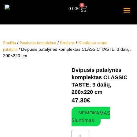
0
0.00
€
/
/
/
Pradžia
Patalynės komplektai
Patalynė
Klasikinio satino
/ Dvipusis patalynės komplektas CLASSIC TASTE, 3 dalių,
patalynė
200×220 cm
Dvipusis patalynės
komplektas CLASSIC
TASTE, 3 dalių,
200x220 cm
47.30
€
NEMOKAMAS
Siuntimas