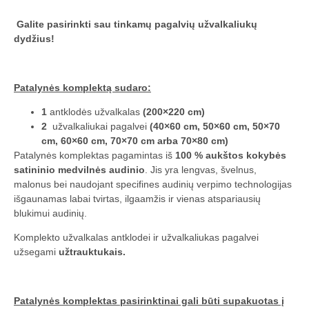
Galite pasirinkti sau tinkamų pagalvių užvalkaliukų
dydžius!
Patalynės komplektą sudaro:
1
antklodės užvalkalas
(200×220 cm)
2
užvalkaliukai pagalvei
(40×60 cm, 50×60 cm, 50×70
cm, 60×60 cm, 70×70 cm arba 70×80 cm)
Patalynės komplektas pagamintas iš
100 % aukštos kokybės
satininio medvilnės audinio
. Jis yra lengvas, švelnus,
malonus bei naudojant specifines audinių verpimo technologijas
išgaunamas labai tvirtas, ilgaamžis ir vienas atspariausių
blukimui audinių.
Komplekto užvalkalas antklodei ir užvalkaliukas pagalvei
užsegami
užtrauktukais.
Patalynės komplektas pasirinktinai gali būti supakuotas į