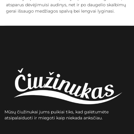
atsparus dėvėjimuisi audinys, net ir po daugelio skalbimų
gerai išsaugo medžiagos spalvą bei lengvai lyginasi.
Mūsų čiužinukai jums puikiai tiks, kad galėtumėte
atsipalaiduoti ir miegoti kaip niekada anksčiau.