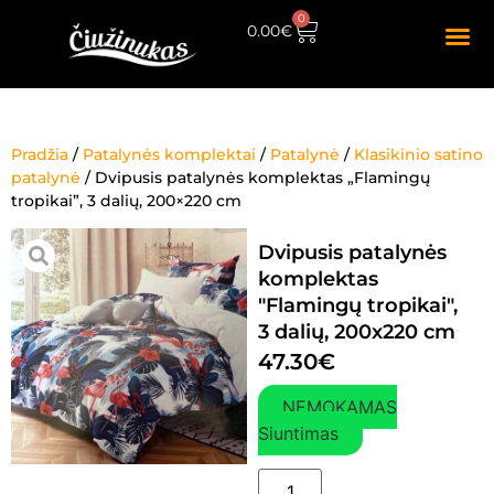
0
0.00
€
Pradžia
/
Patalynės komplektai
/
Patalynė
/
Klasikinio satino
patalynė
/ Dvipusis patalynės komplektas „Flamingų
tropikai”, 3 dalių, 200×220 cm
Dvipusis patalynės
komplektas
"Flamingų tropikai",
3 dalių, 200x220 cm
47.30
€
NEMOKAMAS
Siuntimas