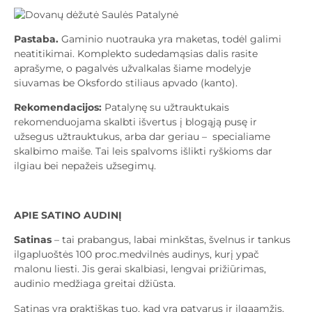
Pastaba.
Gaminio nuotrauka yra maketas, todėl galimi
neatitikimai. Komplekto sudedamąsias dalis rasite
aprašyme, o pagalvės užvalkalas šiame modelyje
siuvamas be Oksfordo stiliaus apvado (kanto).
Rekomendacijos:
Patalynę su užtrauktukais
rekomenduojama skalbti išvertus į blogąją pusę ir
užsegus užtrauktukus, arba dar geriau – specialiame
skalbimo maiše. Tai leis spalvoms išlikti ryškioms dar
ilgiau bei nepažeis užsegimų.
APIE SATINO AUDINĮ
Satinas
– tai prabangus, labai minkštas, švelnus ir tankus
ilgapluoštės 100 proc.medvilnės audinys, kurį ypač
malonu liesti. Jis gerai skalbiasi, lengvai prižiūrimas,
audinio medžiaga greitai džiūsta.
Satinas yra praktiškas tuo, kad yra patvarus ir ilgaamžis,