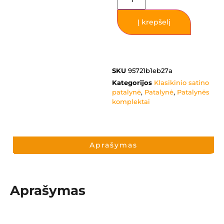
Į krepšelį
SKU
95721b1eb27a
Kategorijos
Klasikinio satino
patalynė
,
Patalynė
,
Patalynės
komplektai
Aprašymas
Aprašymas