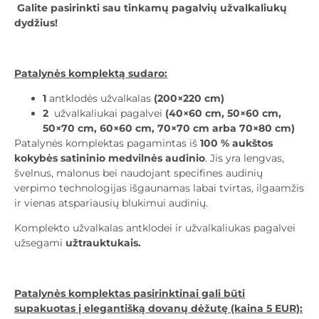
Galite pasirinkti sau tinkamų pagalvių užvalkaliukų
dydžius!
Patalynės komplektą sudaro:
1
antklodės užvalkalas
(200×220 cm)
2
užvalkaliukai pagalvei
(40×60 cm, 50×60 cm,
50×70 cm, 60×60 cm, 70×70 cm arba 70×80 cm)
Patalynės komplektas pagamintas iš
100 % aukštos
kokybės satininio medvilnės audinio
. Jis yra lengvas,
švelnus, malonus bei naudojant specifines audinių
verpimo technologijas išgaunamas labai tvirtas, ilgaamžis
ir vienas atspariausių blukimui audinių.
Komplekto užvalkalas antklodei ir užvalkaliukas pagalvei
užsegami
užtrauktukais.
Patalynės komplektas pasirinktinai gali būti
supakuotas į elegantišką dovanų dėžutę (kaina 5 EUR):