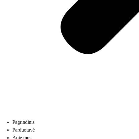
Pagrindinis
Parduotuvė
Apie mus