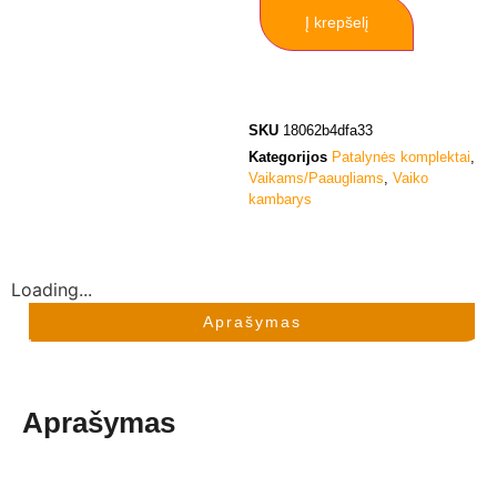
Į krepšelį
SKU
18062b4dfa33
Kategorijos
Patalynės komplektai
,
Vaikams/Paaugliams
,
Vaiko
kambarys
Loading...
Aprašymas
Aprašymas