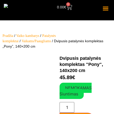
0
0.00
€
/
/
Pradžia
Vaiko kambarys
Patalynės
/
/ Dvipusis patalynės komplektas
komplektai
Vaikams/Paaugliams
„Pony”, 140×200 cm
Dvipusis patalynės
komplektas "Pony",
140x200 cm
45.89
€
NEMOKAMAS
Siuntimas