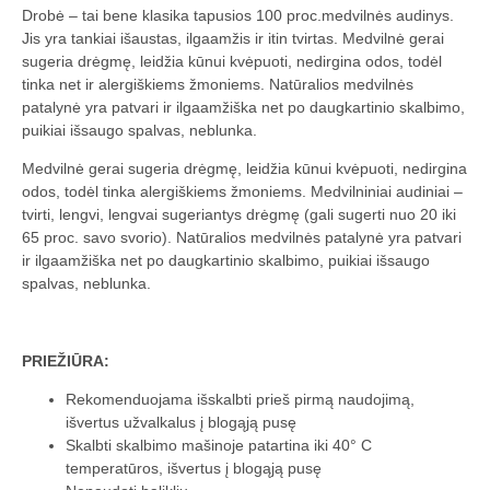
Drobė – tai bene klasika tapusios 100 proc.medvilnės audinys.
Jis yra tankiai išaustas, ilgaamžis ir itin tvirtas. Medvilnė gerai
sugeria drėgmę, leidžia kūnui kvėpuoti, nedirgina odos, todėl
tinka net ir alergiškiems žmoniems. Natūralios medvilnės
patalynė yra patvari ir ilgaamžiška net po daugkartinio skalbimo,
puikiai išsaugo spalvas, neblunka.
Medvilnė gerai sugeria drėgmę, leidžia kūnui kvėpuoti, nedirgina
odos, todėl tinka alergiškiems žmoniems. Medvilniniai audiniai –
tvirti, lengvi, lengvai sugeriantys drėgmę (gali sugerti nuo 20 iki
65 proc. savo svorio). Natūralios medvilnės patalynė yra patvari
ir ilgaamžiška net po daugkartinio skalbimo, puikiai išsaugo
spalvas, neblunka.
PRIEŽIŪRA:
Rekomenduojama išskalbti prieš pirmą naudojimą,
išvertus užvalkalus į blogąją pusę
Skalbti skalbimo mašinoje patartina iki 40° C
temperatūros, išvertus į blogąją pusę