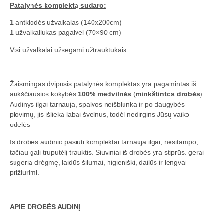
Patalynės komplektą sudaro:
1
antklodės užvalkalas (140x200cm)
1
užvalkaliukas pagalvei (70×90 cm)
Visi užvalkalai
užsegami užtrauktukais
.
Žaismingas dvipusis patalynės komplektas yra pagamintas iš
aukščiausios kokybės
100% medvilnės
(
minkštintos drobės
).
Audinys ilgai tarnauja, spalvos neišblunka ir po daugybės
plovimų, jis išlieka labai švelnus, todėl nedirgins Jūsų vaiko
odelės.
Iš drobės audinio pasiūti komplektai tarnauja ilgai, nesitampo,
tačiau gali truputėlį trauktis. Siuviniai iš drobės yra stiprūs, gerai
sugeria drėgmę, laidūs šilumai, higieniški, dailūs ir lengvai
prižiūrimi.
APIE DROBĖS AUDINĮ