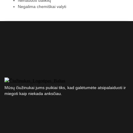
Nenaudoti baliklių
Negalima chemiškai valyti
Mūsų čiužinukai jums puikiai tiks, kad galėtumėte atsipalaiduoti ir
miegoti kaip niekada anksčiau.