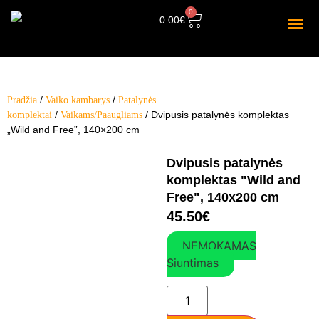
0
0.00
€
/
/
Pradžia
Vaiko kambarys
Patalynės
/
/ Dvipusis patalynės komplektas
komplektai
Vaikams/Paaugliams
„Wild and Free”, 140×200 cm
Dvipusis patalynės
komplektas "Wild and
Free", 140x200 cm
45.50
€
NEMOKAMAS
Siuntimas