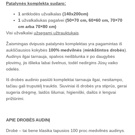
Patalynės komplektą sudaro:
1
antklodės užvalkalas
(140x200cm)
1
užvalkaliukas pagalvei
(50×70 cm, 60×60 cm, 70×70
cm arba 70×80 cm)
Visi užvalkalai
užsegami užtrauktukais
.
Žaismingas dvipusis patalynės komplektas yra pagamintas iš
aukščiausios kokybės
100% medvilnės
(
minkštintos drobės
).
Audinys ilgai tarnauja, spalvos neišblunka ir po daugybės
plovimų, jis išlieka labai švelnus, todėl nedirgins Jūsų vaiko
odelės.
Iš drobės audinio pasiūti komplektai tarnauja ilgai, nesitampo,
tačiau gali truputėlį trauktis. Siuviniai iš drobės yra stiprūs, gerai
sugeria drėgmę, laidūs šilumai, higieniški, dailūs ir lengvai
prižiūrimi.
APIE DROBĖS AUDINĮ
Drobė – tai bene klasika tapusios 100 proc.medvilnės audinys.