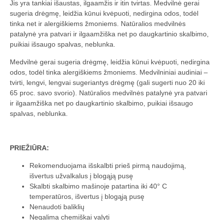
Jis yra tankiai išaustas, ilgaamžis ir itin tvirtas. Medvilnė gerai
sugeria drėgmę, leidžia kūnui kvėpuoti, nedirgina odos, todėl
tinka net ir alergiškiems žmoniems. Natūralios medvilnės
patalynė yra patvari ir ilgaamžiška net po daugkartinio skalbimo,
puikiai išsaugo spalvas, neblunka.
Medvilnė gerai sugeria drėgmę, leidžia kūnui kvėpuoti, nedirgina
odos, todėl tinka alergiškiems žmoniems. Medvilniniai audiniai –
tvirti, lengvi, lengvai sugeriantys drėgmę (gali sugerti nuo 20 iki
65 proc. savo svorio). Natūralios medvilnės patalynė yra patvari
ir ilgaamžiška net po daugkartinio skalbimo, puikiai išsaugo
spalvas, neblunka.
PRIEŽIŪRA:
Rekomenduojama išskalbti prieš pirmą naudojimą,
išvertus užvalkalus į blogąją pusę
Skalbti skalbimo mašinoje patartina iki 40° C
temperatūros, išvertus į blogąją pusę
Nenaudoti baliklių
Negalima chemiškai valyti