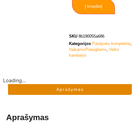
Į krepšelį
SKU
8b190055a686
Kategorijos
Patalynės komplektai
,
Vaikams/Paaugliams
,
Vaiko
kambarys
Loading...
Aprašymas
Aprašymas