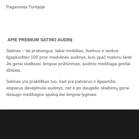
Pagaminta Turkijoje
APIE PREMIUM SATINO AUDINĮ
Satinas – tai prabangus, labai minkštas, švelnus ir tankus
ilgapluoštės 100 proc.medvilnės audinys, kurį ypač malonu liesti.
Jis gerai skalbiasi, lengvai prižiūrimas, audinio medžiaga greitai
džiūsta.
Satinas yra praktiškas tuo, kad yra patvarus ir ilgaamžis,
atsparus dėvėjimuisi audinys, net ir po daugelio skalbimų gerai
išsaugo medžiagos spalvą bei lengvai lyginasi.