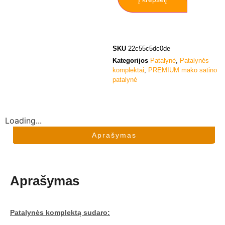
SKU
22c55c5dc0de
Kategorijos
Patalynė
,
Patalynės
komplektai
,
PREMIUM mako satino
patalynė
Loading...
Aprašymas
Aprašymas
Patalynės komplektą sudaro: