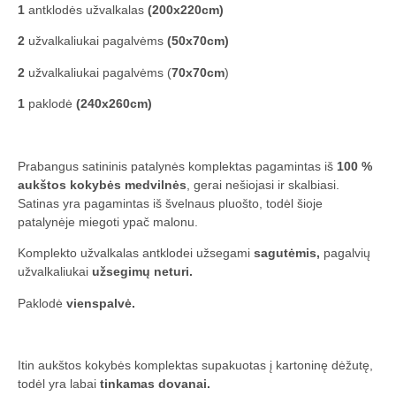
1
antklodės užvalkalas
(200x220cm)
2
užvalkaliukai pagalvėms
(50x70cm)
2
užvalkaliukai pagalvėms (
70x70cm
)
1
paklodė
(240x260cm)
Prabangus satininis patalynės komplektas pagamintas iš
100 %
aukštos kokybės medvilnės
, gerai nešiojasi ir skalbiasi.
Satinas yra pagamintas iš švelnaus pluošto, todėl šioje
patalynėje miegoti ypač malonu.
Komplekto užvalkalas antklodei užsegami
sagutėmis,
pagalvių
užvalkaliukai
užsegimų neturi.
Paklodė
vienspalvė.
Itin aukštos kokybės komplektas supakuotas į kartoninę dėžutę,
todėl yra labai
tinkamas dovanai.