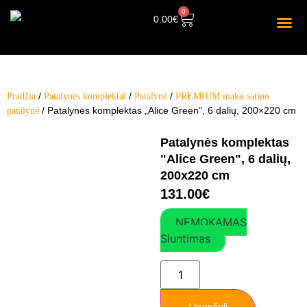
0
0.00
€
/
/
/
Pradžia
Patalynės komplektai
Patalynė
PREMIUM mako satino
/ Patalynės komplektas „Alice Green”, 6 dalių, 200×220 cm
patalynė
Patalynės komplektas
"Alice Green", 6 dalių,
200x220 cm
131.00
€
NEMOKAMAS
Siuntimas
Į krepšelį