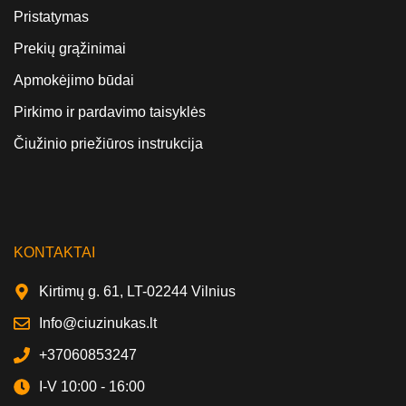
Pristatymas
Prekių grąžinimai
Apmokėjimo būdai
Pirkimo ir pardavimo taisyklės
Čiužinio priežiūros instrukcija
KONTAKTAI
Kirtimų g. 61, LT-02244 Vilnius
Info@ciuzinukas.lt
+37060853247
I-V 10:00 - 16:00