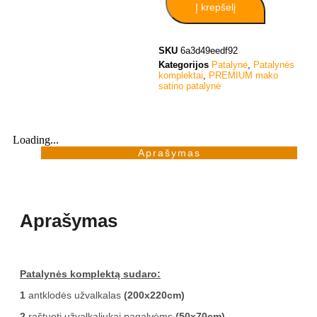
Į krepšelį
SKU
6a3d49eedf92
Kategorijos
Patalynė
,
Patalynės
komplektai
,
PREMIUM mako
satino patalynė
Loading...
Aprašymas
Aprašymas
Patalynės komplektą sudaro:
1
antklodės užvalkalas
(200x220cm)
2
raštuoti užvalkaliukai pagalvėms
(50x70cm)