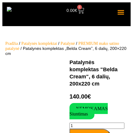
0
0.00
€
/
/
/
Pradžia
Patalynės komplektai
Patalynė
PREMIUM mako satino
/ Patalynės komplektas „Belda Cream”, 6 dalių, 200×220
patalynė
cm
Patalynės
komplektas "Belda
Cream", 6 dalių,
200x220 cm
140.00
€
NEMOKAMAS
Siuntimas