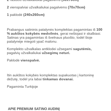
2
vienspalviai užvalkaliukai pagalvėms
(70x70cm)
1
paklodė
(240x260cm)
Prabangus satininis patalynės komplektas pagamintas iš
100
% aukštos kokybės medvilnės
, gerai nešiojasi ir skalbiasi.
Satinas yra pagamintas iš švelnaus pluošto, todėl šioje
patalynėje miegoti ypač malonu.
Komplekto užvalkalas antklodei užsegami
sagutėmis,
pagalvių užvalkaliukai
užsegimų neturi.
Paklodė
vienspalvė.
Itin aukštos kokybės komplektas supakuotas į kartoninę
dėžutę, todėl yra labai
tinkamas dovanai.
Pagaminta Turkijoje
APIE PREMIUM SATINO AUDINĮ