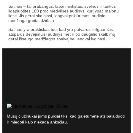
Satinas – tai prabangus, labai minkštas, švelnus ir tankus
ilgapluoštės 100 proc.medvilnės audinys, kurį ypač malonu
liesti. Jis gerai skalbiasi, lengvai prižiūrimas, audinio
medžiaga greitai džiūsta.
Satinas yra praktiškas tuo, kad yra patvarus ir ilgaamžis,
atsparus dėvėjimuisi audinys, net ir po daugelio skalbimų
gerai išsaugo medžiagos spalvą bei lengvai lyginasi.
Mūsų čiužinukai jums puikiai tiks, kad galėtumėte atsipalaiduoti
ir miegoti kaip niekada anksčiau.