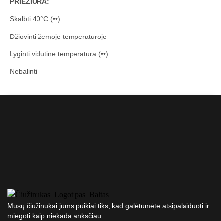
PRIEŽIŪRA:
Skalbti 40°C (••)
Džiovinti žemoje temperatūroje
Lyginti vidutine temperatūra (••)
Nebalinti
Mūsų čiužinukai jums puikiai tiks, kad galėtumėte atsipalaiduoti ir
miegoti kaip niekada anksčiau.