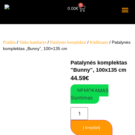
0
0.00
€
/
/
/
/ Patalynės
Pradžia
Vaiko kambarys
Patalynės komplektai
Kūdikiams
komplektas „Bunny”, 100×135 cm
Patalynės komplektas
"Bunny", 100x135 cm
44.59
€
NEMOKAMAS
Siuntimas
Į krepšelį