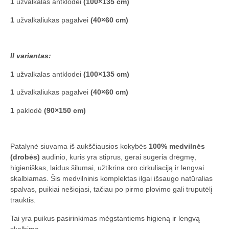
1
užvalkalas antklodei
(100×135 cm)
1
užvalkaliukas pagalvei
(40×60 cm)
II variantas:
1
užvalkalas antklodei
(100×135 cm)
1
užvalkaliukas pagalvei
(40×60 cm)
1
paklodė
(90×150 cm)
Patalynė siuvama iš aukščiausios kokybės
100% medvilnės
(drobės)
audinio, kuris yra stiprus, gerai sugeria drėgmę,
higieniškas, laidus šilumai, užtikrina oro cirkuliaciją ir lengvai
skalbiamas. Šis medvilninis komplektas ilgai išsaugo natūralias
spalvas, puikiai nešiojasi, tačiau po pirmo plovimo gali truputėlį
trauktis.
Tai yra puikus pasirinkimas mėgstantiems higieną ir lengvą
skalbimą.