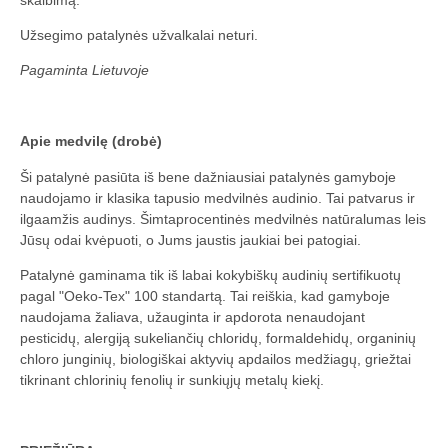
Užsegimo patalynės užvalkalai neturi.
Pagaminta Lietuvoje
Apie medvilę (drobė)
Ši patalynė pasiūta iš bene dažniausiai patalynės gamyboje
naudojamo ir klasika tapusio medvilnės audinio. Tai patvarus ir
ilgaamžis audinys. Šimtaprocentinės medvilnės natūralumas leis
Jūsų odai kvėpuoti, o Jums jaustis jaukiai bei patogiai.
Patalynė gaminama tik iš labai kokybiškų audinių sertifikuotų
pagal "Oeko-Tex" 100 standartą. Tai reiškia, kad gamyboje
naudojama žaliava, užauginta ir apdorota nenaudojant
pesticidų, alergiją sukeliančių chloridų, formaldehidų, organinių
chloro junginių, biologiškai aktyvių apdailos medžiagų, griežtai
tikrinant chlorinių fenolių ir sunkiųjų metalų kiekį.