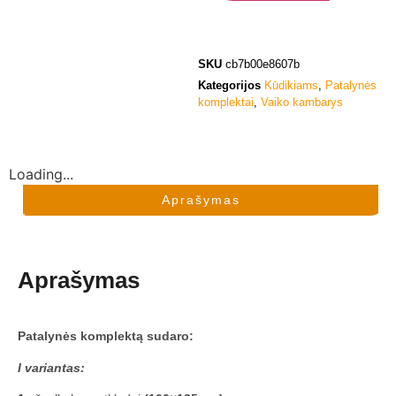
SKU
cb7b00e8607b
Kategorijos
Kūdikiams
,
Patalynės
komplektai
,
Vaiko kambarys
Loading...
Aprašymas
Aprašymas
Patalynės komplektą sudaro:
I variantas: