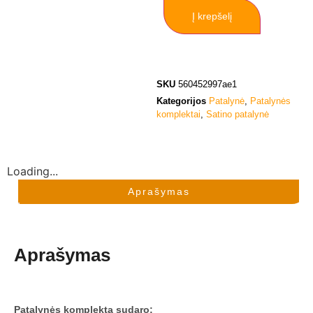
Į krepšelį
SKU
560452997ae1
Kategorijos
Patalynė
,
Patalynės
komplektai
,
Satino patalynė
Loading...
Aprašymas
Aprašymas
Patalynės komplektą sudaro: