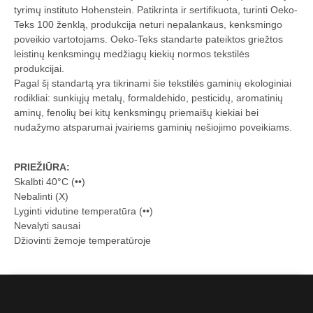
tyrimų instituto Hohenstein. Patikrinta ir sertifikuota, turinti Oeko-
Teks 100 ženklą, produkcija neturi nepalankaus, kenksmingo
poveikio vartotojams. Oeko-Teks standarte pateiktos griežtos
leistinų kenksmingų medžiagų kiekių normos tekstilės
produkcijai.
Pagal šį standartą yra tikrinami šie tekstilės gaminių ekologiniai
rodikliai: sunkiųjų metalų, formaldehido, pesticidų, aromatinių
aminų, fenolių bei kitų kenksmingų priemaišų kiekiai bei
nudažymo atsparumai įvairiems gaminių nešiojimo poveikiams.
PRIEŽIŪRA:
Skalbti 40°C (••)
Nebalinti (X)
Lyginti vidutine temperatūra (••)
Nevalyti sausai
Džiovinti žemoje temperatūroje