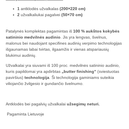
1
antklodės užvalkalas
(200×220 cm)
2
užvalkaliukai pagalvei
(50×70 cm)
Patalynės komplektas pagamintas iš
100 % aukštos kokybės
satininio medvilnės audinio
. Jis yra lengvas, švelnus,
malonus bei naudojant specifines audinių verpimo technologijas
išgaunamas labai tvirtas, ilgaamžis ir vienas atspariausių
blukimui audinių.
Užvalkalai yra siuvami iš 100 proc. medvilnės satininio audinio,
kuris papildomai yra apdirbtas
„butter finishing“
(sviestuotas
paviršius)
technologija
. Ši technologija gaminiams suteikia
viliojančio žvilgesio ir gundančio švelnumo.
Antklodės bei pagalvių užvalkalai
užsegimų neturi.
Pagaminta Lietuvoje