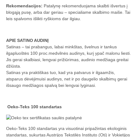
Rekomendacijos:
Patalynę rekomenduojama skalbti išvertus į
blogąją pusę, arba dar geriau – specialiame skalbimo maiše. Tai
leis spalvoms išlikti ryškioms dar ilgiau.
APIE SATINO AUDINĮ
Satinas – tai prabangus, labai minkštas, švelnus ir tankus
ilgapluoštės 100 proc.medvilnės audinys, kurį ypač malonu liesti.
Jis gerai skalbiasi, lengvai prižiūrimas, audinio medžiaga greitai
džiūsta.
Satinas yra praktiškas tuo, kad yra patvarus ir ilgaamžis,
atsparus dėvėjimuisi audinys, net ir po daugelio skalbimų gerai
išsaugo medžiagos spalvą bei lengvai lyginasi.
Oeko-Teks 100 standartas
Oeko-Teks 100 standartas yra visuotinai pripažintas ekologinis
standartas, sukurtas Austrijos Tekstilės Instituto (Oti) ir Vokietijos