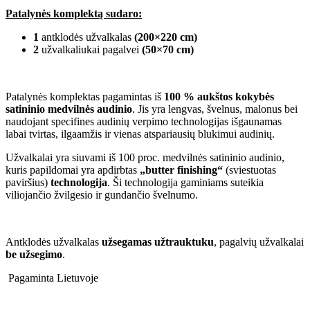
Patalynės komplektą sudaro:
1
antklodės užvalkalas
(200×220 cm)
2
užvalkaliukai pagalvei
(50×70 cm)
Patalynės komplektas pagamintas iš
100 % aukštos kokybės
satininio medvilnės audinio
. Jis yra lengvas, švelnus, malonus bei
naudojant specifines audinių verpimo technologijas išgaunamas
labai tvirtas, ilgaamžis ir vienas atspariausių blukimui audinių.
Užvalkalai yra siuvami iš 100 proc. medvilnės satininio audinio,
kuris papildomai yra apdirbtas
„butter finishing“
(sviestuotas
paviršius)
technologija
. Ši technologija gaminiams suteikia
viliojančio žvilgesio ir gundančio švelnumo.
Antklodės užvalkalas
užsegamas
užtrauktuku
, pagalvių užvalkalai
be užsegimo
.
Pagaminta Lietuvoje