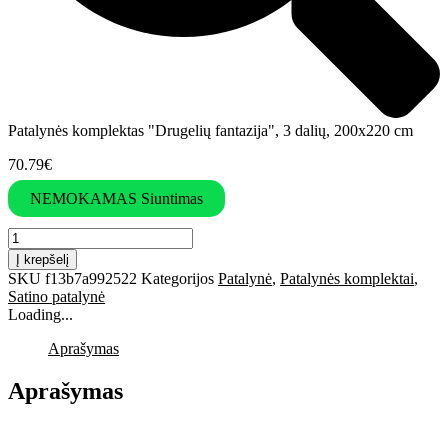
Patalynės komplektas "Drugelių fantazija", 3 dalių, 200x220 cm
70.79
€
NEMOKAMAS Siuntimas
produkto
kiekis:
Į krepšelį
Patalynės
SKU
f13b7a992522
Kategorijos
Patalynė
,
Patalynės komplektai
,
komplektas
Satino patalynė
"Drugelių
Loading...
fantazija",
3
Aprašymas
dalių,
200x220
Aprašymas
cm