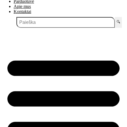
Parduotuvė
Apie mus
Kontaktai
🔍