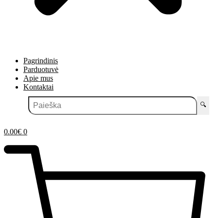
Pagrindinis
Parduotuvė
Apie mus
Kontaktai
🔍
0.00
€
0