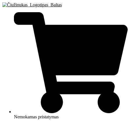
Eiti
prie
turinio
Nemokamas pristatymas