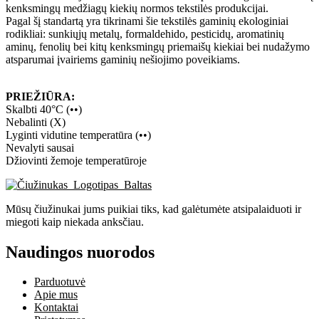
kenksmingų medžiagų kiekių normos tekstilės produkcijai.
Pagal šį standartą yra tikrinami šie tekstilės gaminių ekologiniai
rodikliai: sunkiųjų metalų, formaldehido, pesticidų, aromatinių
aminų, fenolių bei kitų kenksmingų priemaišų kiekiai bei nudažymo
atsparumai įvairiems gaminių nešiojimo poveikiams.
PRIEŽIŪRA:
Skalbti 40°C (••)
Nebalinti (X)
Lyginti vidutine temperatūra (••)
Nevalyti sausai
Džiovinti žemoje temperatūroje
Mūsų čiužinukai jums puikiai tiks, kad galėtumėte atsipalaiduoti ir
miegoti kaip niekada anksčiau.
Naudingos nuorodos
Parduotuvė
Apie mus
Kontaktai