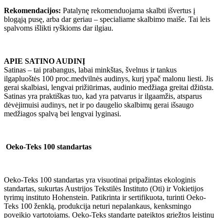
Rekomendacijos:
Patalynę rekomenduojama skalbti išvertus į
blogąją pusę, arba dar geriau – specialiame skalbimo maiše. Tai leis
spalvoms išlikti ryškioms dar ilgiau.
APIE SATINO AUDINĮ
Satinas – tai prabangus, labai minkštas, švelnus ir tankus
ilgapluoštės 100 proc.medvilnės audinys, kurį ypač malonu liesti. Jis
gerai skalbiasi, lengvai prižiūrimas, audinio medžiaga greitai džiūsta.
Satinas yra praktiškas tuo, kad yra patvarus ir ilgaamžis, atsparus
dėvėjimuisi audinys, net ir po daugelio skalbimų gerai išsaugo
medžiagos spalvą bei lengvai lyginasi.
Oeko-Teks 100 standartas
Oeko-Teks 100 standartas yra visuotinai pripažintas ekologinis
standartas, sukurtas Austrijos Tekstilės Instituto (Oti) ir Vokietijos
tyrimų instituto Hohenstein. Patikrinta ir sertifikuota, turinti Oeko-
Teks 100 ženklą, produkcija neturi nepalankaus, kenksmingo
poveikio vartotojams. Oeko-Teks standarte pateiktos griežtos leistinų