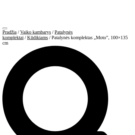
Pradžia
/
Vaiko kambarys
/
Patalynės
komplektai
/
Kūdikiams
/ Patalynės komplektas „Moto”, 100×135
cm