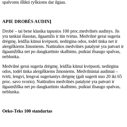
spalvoms išlikti ryškioms dar ilgiau.
APIE DROBĖS AUDINĮ
Drobė – tai bene klasika tapusios 100 proc.medvilnės audinys. Jis
yra tankiai išaustas, ilgaamžis ir itin tvirtas. Medvilnė gerai sugeria
drėgmę, leidžia kūnui kvėpuoti, nedirgina odos, todėl tinka net ir
alergiškiems žmoniems. Natūralios medvilnės patalynė yra patvari ir
ilgaamžiška net po daugkartinio skalbimo, puikiai išsaugo spalvas,
neblunka.
Medvilnė gerai sugeria drėgmę, leidžia kūnui kvėpuoti, nedirgina
odos, todėl tinka alergiškiems žmoniems. Medvilniniai audiniai –
tvirti, lengvi, lengvai sugeriantys drėgmę (gali sugerti nuo 20 iki 65
proc. savo svorio). Natūralios medvilnės patalynė yra patvari ir
ilgaamžiška net po daugkartinio skalbimo, puikiai išsaugo spalvas,
neblunka.
Oeko-Teks 100 standartas