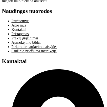
miegoti kaip niekada anksčiau.
Naudingos nuorodos
Parduotuvė
Apie mus
Kontaktai
Pristatymas
Prekių grąžinimai
Apmokėjimo būdai
Pirkimo ir pardavimo taisyklės
Čiužinio priežiūros instrukcija
Kontaktai