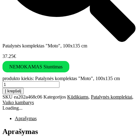
Patalynės komplektas "Moto", 100x135 cm
37.25
€
NEMOKAMAS Siuntimas
produkto kiekis: Patalynės komplektas "Moto", 100x135 cm
Į krepšelį
SKU
ea202a468c06
Kategorijos
Kūdikiams
,
Patalynės komplektai
,
Vaiko kambarys
Loading...
Aprašymas
Aprašymas