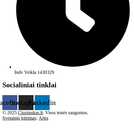
Indv Veikla 1430329
Socialiniai tinklai
acebook
Instagram
Linkedin
© 2025
Ciuzinukas.lt
. Visos teisės saugomos.
Svetainių kūrimas
:
Artix