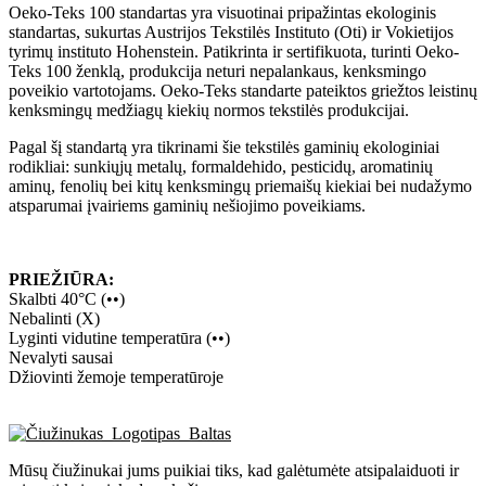
Oeko-Teks 100 standartas yra visuotinai pripažintas ekologinis
standartas, sukurtas Austrijos Tekstilės Instituto (Oti) ir Vokietijos
tyrimų instituto Hohenstein. Patikrinta ir sertifikuota, turinti Oeko-
Teks 100 ženklą, produkcija neturi nepalankaus, kenksmingo
poveikio vartotojams. Oeko-Teks standarte pateiktos griežtos leistinų
kenksmingų medžiagų kiekių normos tekstilės produkcijai.
Pagal šį standartą yra tikrinami šie tekstilės gaminių ekologiniai
rodikliai: sunkiųjų metalų, formaldehido, pesticidų, aromatinių
aminų, fenolių bei kitų kenksmingų priemaišų kiekiai bei nudažymo
atsparumai įvairiems gaminių nešiojimo poveikiams.
PRIEŽIŪRA:
Skalbti 40°C (••)
Nebalinti (X)
Lyginti vidutine temperatūra (••)
Nevalyti sausai
Džiovinti žemoje temperatūroje
Mūsų čiužinukai jums puikiai tiks, kad galėtumėte atsipalaiduoti ir