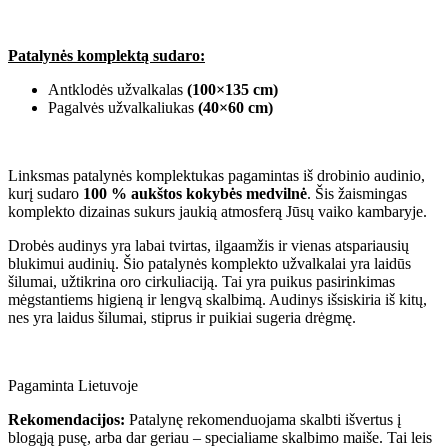
Patalynės komplektą sudaro:
Antklodės užvalkalas
(100×135 cm)
Pagalvės užvalkaliukas
(40×60 cm)
Linksmas patalynės komplektukas pagamintas iš drobinio audinio,
kurį sudaro
100 % aukštos kokybės medvilnė
. Šis žaismingas
komplekto dizainas sukurs jaukią atmosferą Jūsų vaiko kambaryje.
Drobės audinys yra labai tvirtas, ilgaamžis ir vienas atspariausių
blukimui audinių. Šio patalynės komplekto užvalkalai yra laidūs
šilumai, užtikrina oro cirkuliaciją. Tai yra puikus pasirinkimas
mėgstantiems higieną ir lengvą skalbimą. Audinys išsiskiria iš kitų,
nes yra laidus šilumai, stiprus ir puikiai sugeria drėgmę.
Pagaminta Lietuvoje
Rekomendacijos:
Patalynę rekomenduojama skalbti išvertus į
blogąją pusę, arba dar geriau – specialiame skalbimo maiše. Tai leis