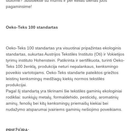
siūlome? Susisiekite su mumis ir per kelias dienas juos
pagaminsime!
Oeko-Teks 100 standartas
Oeko-Teks 100 standartas yra visuotinai pripažintas ekologinis
standartas, sukurtas Austrijos Tekstilės Instituto (Oti) ir Vokietijos
tyrimų instituto Hohenstein. Patikrinta ir sertifikuota, turinti Oeko-
Teks 100 ženklą, produkcija neturi nepalankaus, kenksmingo
poveikio vartotojams. Oeko-Teks standarte pateiktos griežtos
leistinų kenksmingų medžiagų kiekių normos tekstilės
produkcijai.
Pagal šį standartą yra tikrinami šie tekstilės gaminių ekologiniai
rodikliai: sunkiųjų metalų, formaldehido, pesticidų, aromatinių
aminų, fenolių bei kitų kenksmingų priemaišų kiekiai bei
nudažymo atsparumai įvairiems gaminių nešiojimo poveikiams.
PRIEŽIŪRA: