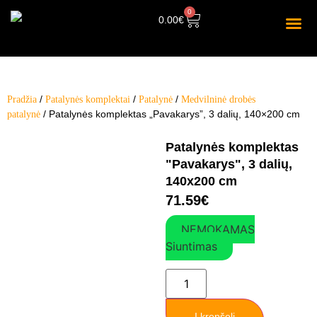
0
0.00
€
/
/
/
Pradžia
Patalynės komplektai
Patalynė
Medvilninė drobės
/ Patalynės komplektas „Pavakarys”, 3 dalių, 140×200 cm
patalynė
Patalynės komplektas
"Pavakarys", 3 dalių,
140x200 cm
71.59
€
NEMOKAMAS
Siuntimas
Į krepšelį