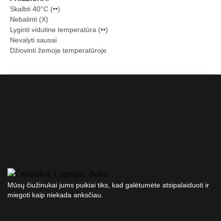
Skalbti 40°C (••)
Nebalinti (X)
Lyginti vidutine temperatūra (••)
Nevalyti sausai
Džiovinti žemoje temperatūroje
Mūsų čiužinukai jums puikiai tiks, kad galėtumėte atsipalaiduoti ir
miegoti kaip niekada anksčiau.