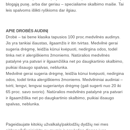
blogąją pusę, arba dar geriau – specialiame skalbimo maiše. Tai
leis spalvoms išlikti ryškioms dar ilgiau.
APIE DROBĖS AUDINĮ
Drobė – tai bene klasika tapusios 100 proc.medvilnės audinys.
Jis yra tankiai išaustas, ilgaamžis ir itin tvirtas. Medvilnė gerai
sugeria drėgmę, leidžia kūnui kvėpuoti, nedirgina odos, todėl
tinka net ir alergiškiems žmoniems. Natūralios medvilnės
patalynė yra patvari ir ilgaamžiška net po daugkartinio skalbimo,
puikiai išsaugo spalvas, neblunka.
Medvilnė gerai sugeria drėgmę, leidžia kūnui kvėpuoti, nedirgina
odos, todėl tinka alergiškiems žmoniems. Medvilniniai audiniai –
tvirti, lengvi, lengvai sugeriantys drėgmę (gali sugerti nuo 20 iki
65 proc. savo svorio). Natūralios medvilnės patalynė yra patvari
ir ilgaamžiška net po daugkartinio skalbimo, puikiai išsaugo
spalvas, neblunka.
Pageidaujate kitokių užvalkalų/paklodžių dydžių nei mes