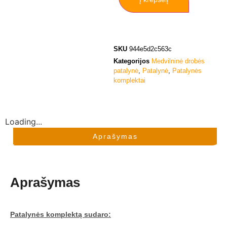
SKU
944e5d2c563c
Kategorijos
Medvilninė drobės
patalynė
,
Patalynė
,
Patalynės
komplektai
Loading...
Aprašymas
Aprašymas
Patalynės komplektą sudaro: