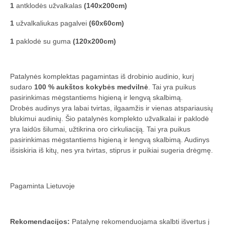
1
antklodės užvalkalas
(140x200cm)
1
užvalkaliukas pagalvei
(60x60cm)
1
paklodė su guma
(120x200cm)
Patalynės komplektas pagamintas iš drobinio audinio, kurį
sudaro
100 % aukštos kokybės medvilnė
. Tai yra puikus
pasirinkimas mėgstantiems higieną ir lengvą skalbimą.
Drobės audinys yra labai tvirtas, ilgaamžis ir vienas atspariausių
blukimui audinių. Šio patalynės komplekto užvalkalai ir paklodė
yra laidūs šilumai, užtikrina oro cirkuliaciją. Tai yra puikus
pasirinkimas mėgstantiems higieną ir lengvą skalbimą. Audinys
išsiskiria iš kitų, nes yra tvirtas, stiprus ir puikiai sugeria drėgmę.
Pagaminta Lietuvoje
Rekomendacijos:
Patalynę rekomenduojama skalbti išvertus į