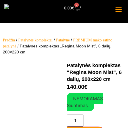
0
0.00
€
/
/
/
Pradžia
Patalynės komplektai
Patalynė
PREMIUM mako satino
/ Patalynės komplektas „Regina Moon Mist”, 6 dalių,
patalynė
200×220 cm
Patalynės komplektas
"Regina Moon Mist", 6
dalių, 200x220 cm
140.00
€
NEMOKAMAS
Siuntimas