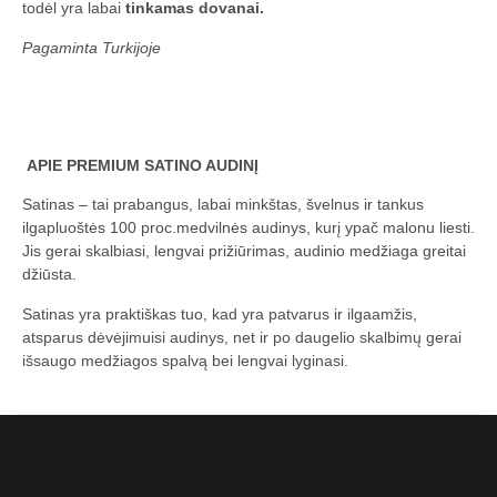
todėl yra labai
tinkamas dovanai.
Pagaminta Turkijoje
APIE PREMIUM SATINO AUDINĮ
Satinas – tai prabangus, labai minkštas, švelnus ir tankus
ilgapluoštės 100 proc.medvilnės audinys, kurį ypač malonu liesti.
Jis gerai skalbiasi, lengvai prižiūrimas, audinio medžiaga greitai
džiūsta.
Satinas yra praktiškas tuo, kad yra patvarus ir ilgaamžis,
atsparus dėvėjimuisi audinys, net ir po daugelio skalbimų gerai
išsaugo medžiagos spalvą bei lengvai lyginasi.