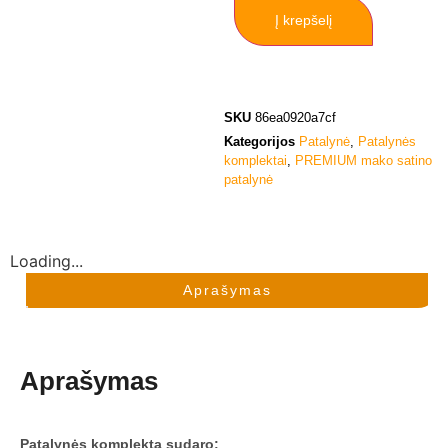
Į krepšelį
SKU
86ea0920a7cf
Kategorijos
Patalynė
,
Patalynės
komplektai
,
PREMIUM mako satino
patalynė
Loading...
Aprašymas
Aprašymas
Patalynės komplektą sudaro: