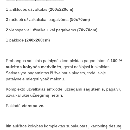
1
antklodės užvalkalas
(200x220cm)
2
raštuoti užvalkaliukai pagalvėms
(50x70cm)
2
vienspalviai užvalkaliukai pagalvėms
(70x70cm)
1
paklodė
(240x260cm)
Prabangus satininis patalynės komplektas pagamintas iš
100 %
aukštos kokybės medvilnės
, gerai nešiojasi ir skalbiasi.
Satinas yra pagamintas iš švelnaus pluošto, todėl šioje
patalynėje miegoti ypač malonu.
Komplekto užvalkalas antklodei užsegami
sagutėmis,
pagalvių
užvalkaliukai
užsegimų neturi.
Paklodė
vienspalvė.
Itin aukštos kokybės komplektas supakuotas į kartoninę dėžutę,