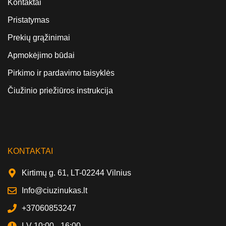
Kontaktai
Pristatymas
Prekių grąžinimai
Apmokėjimo būdai
Pirkimo ir pardavimo taisyklės
Čiužinio priežiūros instrukcija
KONTAKTAI
Kirtimų g. 61, LT-02244 Vilnius
Info@ciuzinukas.lt
+37060853247
I-V 10:00 - 16:00