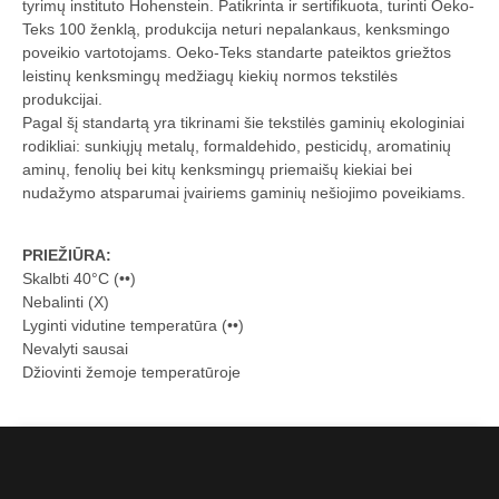
tyrimų instituto Hohenstein. Patikrinta ir sertifikuota, turinti Oeko-
Teks 100 ženklą, produkcija neturi nepalankaus, kenksmingo
poveikio vartotojams. Oeko-Teks standarte pateiktos griežtos
leistinų kenksmingų medžiagų kiekių normos tekstilės
produkcijai.
Pagal šį standartą yra tikrinami šie tekstilės gaminių ekologiniai
rodikliai: sunkiųjų metalų, formaldehido, pesticidų, aromatinių
aminų, fenolių bei kitų kenksmingų priemaišų kiekiai bei
nudažymo atsparumai įvairiems gaminių nešiojimo poveikiams.
PRIEŽIŪRA:
Skalbti 40°C (••)
Nebalinti (X)
Lyginti vidutine temperatūra (••)
Nevalyti sausai
Džiovinti žemoje temperatūroje