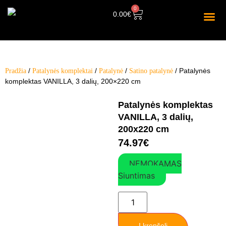
0
0.00
€
/
/
/
/ Patalynės
Pradžia
Patalynės komplektai
Patalynė
Satino patalynė
komplektas VANILLA, 3 dalių, 200×220 cm
Patalynės komplektas
VANILLA, 3 dalių,
200x220 cm
74.97
€
NEMOKAMAS
Siuntimas
Į krepšelį