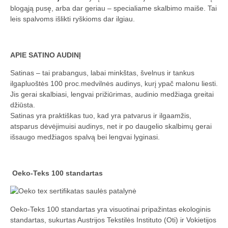
blogąją pusę, arba dar geriau – specialiame skalbimo maiše. Tai
leis spalvoms išlikti ryškioms dar ilgiau.
APIE SATINO AUDINĮ
Satinas – tai prabangus, labai minkštas, švelnus ir tankus
ilgapluoštės 100 proc.medvilnės audinys, kurį ypač malonu liesti.
Jis gerai skalbiasi, lengvai prižiūrimas, audinio medžiaga greitai
džiūsta.
Satinas yra praktiškas tuo, kad yra patvarus ir ilgaamžis,
atsparus dėvėjimuisi audinys, net ir po daugelio skalbimų gerai
išsaugo medžiagos spalvą bei lengvai lyginasi.
Oeko-Teks 100 standartas
Oeko-Teks 100 standartas yra visuotinai pripažintas ekologinis
standartas, sukurtas Austrijos Tekstilės Instituto (Oti) ir Vokietijos