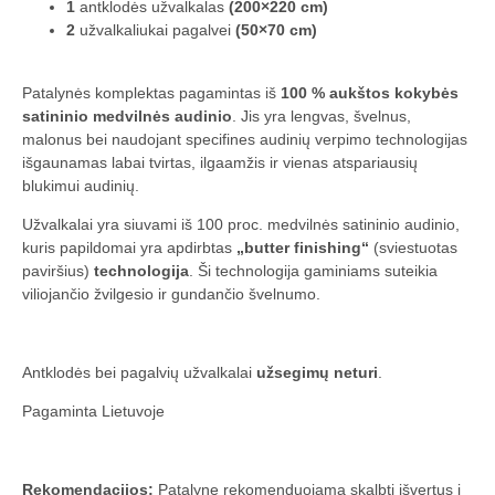
1
antklodės užvalkalas
(200×220 cm)
2
užvalkaliukai pagalvei
(50×70 cm)
Patalynės komplektas pagamintas iš
100 % aukštos kokybės
satininio medvilnės audinio
. Jis yra lengvas, švelnus,
malonus bei naudojant specifines audinių verpimo technologijas
išgaunamas labai tvirtas, ilgaamžis ir vienas atspariausių
blukimui audinių.
Užvalkalai yra siuvami iš 100 proc. medvilnės satininio audinio,
kuris papildomai yra apdirbtas
„butter finishing“
(sviestuotas
paviršius)
technologija
. Ši technologija gaminiams suteikia
viliojančio žvilgesio ir gundančio švelnumo.
Antklodės bei pagalvių užvalkalai
užsegimų neturi
.
Pagaminta Lietuvoje
Rekomendacijos:
Patalynę rekomenduojama skalbti išvertus į