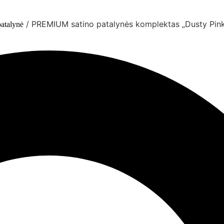
/ PREMIUM satino patalynės komplektas „Dusty Pink
atalynė