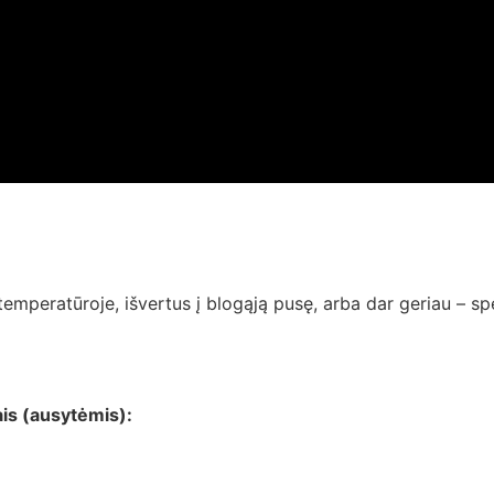
peratūroje, išvertus į blogąją pusę, arba dar geriau – spec
ais (ausytėmis):