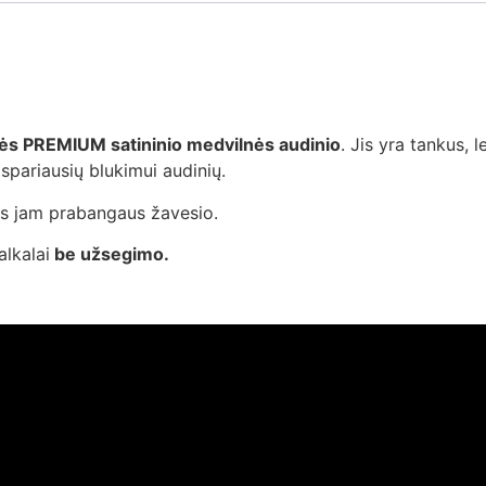
ės PREMIUM satininio medvilnės audinio
. Jis yra tankus, 
tspariausių blukimui audinių.
eiks jam prabangaus žavesio.
alkalai
be užsegimo.