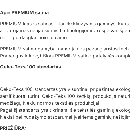
Apie PREMIUM satiną
PREMIUM klasės satinas – tai ekskliuzyvinis gaminys, kuris 
apdorojamas naujausiomis technologijomis, o spalvai išgaut
net ir po daugkartinio plovimo.
PREMIUM satino gamybai naudojamos pažangiausios technologijo
Prabangus ir kokybiškas PREMIUM satino patalynės komplek
Oeko-Teks 100 standartas
Oeko-Teks 100 standartas yra visuotinai pripažintas ekologini
sertifikuota, turinti Oeko-Teks 100 ženklą, produkcija net
medžiagų kiekių normos tekstilės produkcijai.
Pagal šį standartą yra tikrinami šie tekstilės gaminių ekolo
kiekiai bei nudažymo atsparumai įvairiems gaminių nešioji
PRIEŽIŪRA: