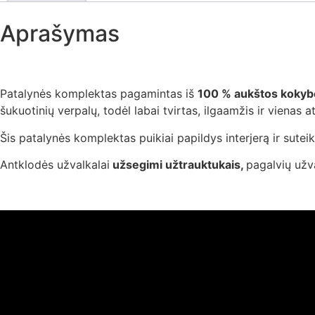
Aprašymas
Patalynės komplektas pagamintas iš
100 % aukštos kokyb
šukuotinių verpalų, todėl labai tvirtas, ilgaamžis ir vienas a
Šis patalynės komplektas puikiai papildys interjerą ir sut
Antklodės užvalkalai
užsegimi užtrauktukais,
pagalvių užv