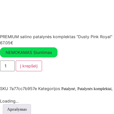
PREMIUM satino patalynės komplektas "Dusty Pink Royal"
67.05
€
NEMOKAMAS Siuntimas
Į krepšelį
SKU
7a77cc7b957e
Kategorijos
,
,
Patalynė
Patalynės komplektai
Loading...
Aprašymas