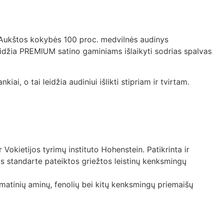
s. Aukštos kokybės 100 proc. medvilnės audinys
eidžia PREMIUM satino gaminiams išlaikyti sodrias spalvas
, o tai leidžia audiniui išlikti stipriam ir tvirtam.
 Vokietijos tyrimų instituto Hohenstein. Patikrinta ir
s standarte pateiktos griežtos leistinų kenksmingų
romatinių aminų, fenolių bei kitų kenksmingų priemaišų