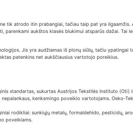
ne tik atrodo itin prabangiai, tačiau taip pat yra ilgaamži
i, parenkami aukštos klasės blukimui atsparūs dažai. Tai l
s. Jis yra audžiamas iš plonų siūlų, tačiu ypatingai tankiai
tas patenkins net aukščiausius vartotojo poreikius.
s standartas, sukurtas Austrijos Tekstilės Instituto (Oti) ir
uri nepalankaus, kenksmingo poveikio vartotojams. Oeko-Tek
giniai rodikliai: sunkiųjų metalų, formaldehido, pesticidų, a
mo poveikiams.