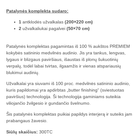
Patalynės komplektą sudaro:
1
antklodės užvalkalas
(200×220 cm)
2
užvalkaliukai pagalvei
(50×70 cm)
Patalynės komplektas pagamintas iš 100 % aukštos PREMIEM
kokybės satininio medvilnės audinio. Jis yra tankus, lengvas,
lygaus ir blizgaus paviršiaus, išaustas iš plonų šukuotinių
verpalų, todėl labai tvirtas, ilgaamžis ir vienas atspariausių
blukimui audinių.
Užvalkalai yra siuvami iš 100 proc. medvilnės satininio audinio,
kuris papildomai yra apdirbtas „butter finishing“ (sviestuotas
paviršius) technologija. Ši technologija gaminiams suteikia
viliojančio žvilgesio ir gundančio švelnumo.
Šis patalynės komplektas puikiai papildys interjerą ir suteiks jam
prabangaus žavesio.
Siūlų skaičius:
300TC