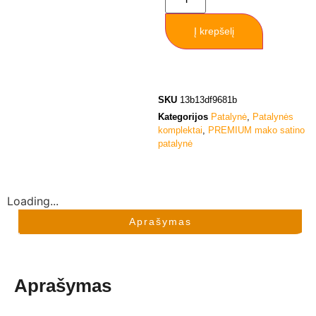
Į krepšelį
SKU
13b13df9681b
Kategorijos
Patalynė
,
Patalynės
komplektai
,
PREMIUM mako satino
patalynė
Loading...
Aprašymas
Aprašymas