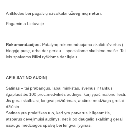
Antklodės bei pagalvių užvalkalai
užsegimų neturi
.
Pagaminta Lietuvoje
Rekomendacijos:
Patalynę rekomenduojama skalbti išvertus į
blogąją pusę, arba dar geriau – specialiame skalbimo maiše. Tai
leis spalvoms išlikti ryškioms dar ilgiau.
APIE SATINO AUDINĮ
Satinas – tai prabangus, labai minkštas, švelnus ir tankus
ilgapluoštės 100 proc.medvilnės audinys, kurį ypač malonu liesti.
Jis gerai skalbiasi, lengvai prižiūrimas, audinio medžiaga greitai
džiūsta.
Satinas yra praktiškas tuo, kad yra patvarus ir ilgaamžis,
atsparus dėvėjimuisi audinys, net ir po daugelio skalbimų gerai
išsaugo medžiagos spalvą bei lengvai lyginasi.