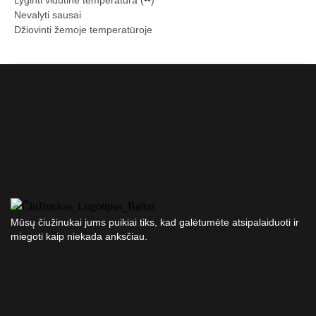
Nevalyti sausai
Džiovinti žemoje temperatūroje
Mūsų čiužinukai jums puikiai tiks, kad galėtumėte atsipalaiduoti ir
miegoti kaip niekada anksčiau.