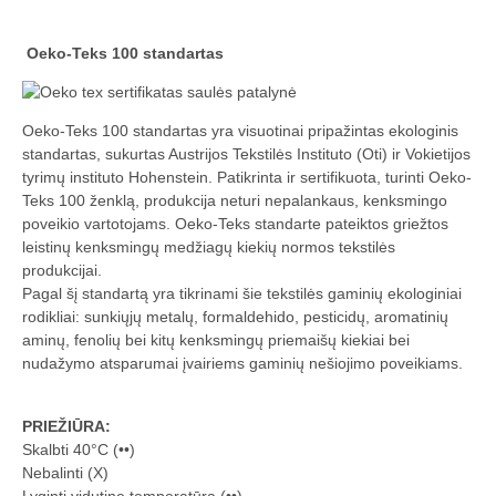
Oeko-Teks 100 standartas
Oeko-Teks 100 standartas yra visuotinai pripažintas ekologinis
standartas, sukurtas Austrijos Tekstilės Instituto (Oti) ir Vokietijos
tyrimų instituto Hohenstein. Patikrinta ir sertifikuota, turinti Oeko-
Teks 100 ženklą, produkcija neturi nepalankaus, kenksmingo
poveikio vartotojams. Oeko-Teks standarte pateiktos griežtos
leistinų kenksmingų medžiagų kiekių normos tekstilės
produkcijai.
Pagal šį standartą yra tikrinami šie tekstilės gaminių ekologiniai
rodikliai: sunkiųjų metalų, formaldehido, pesticidų, aromatinių
aminų, fenolių bei kitų kenksmingų priemaišų kiekiai bei
nudažymo atsparumai įvairiems gaminių nešiojimo poveikiams.
PRIEŽIŪRA:
Skalbti 40°C (••)
Nebalinti (X)
Lyginti vidutine temperatūra (••)