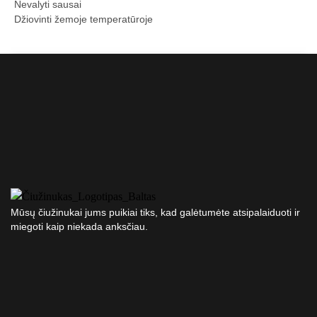
Nevalyti sausai
Džiovinti žemoje temperatūroje
Mūsų čiužinukai jums puikiai tiks, kad galėtumėte atsipalaiduoti ir
miegoti kaip niekada anksčiau.