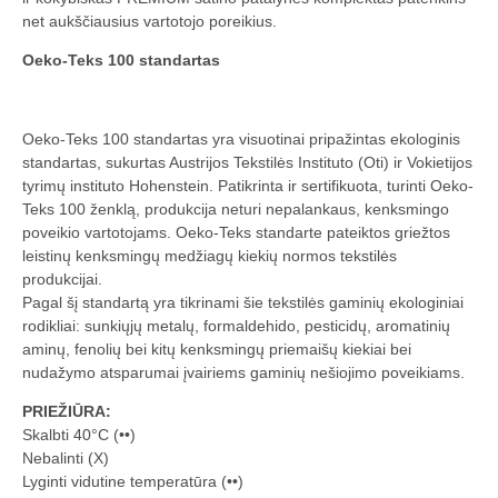
net aukščiausius vartotojo poreikius.
Oeko-Teks 100 standartas
Oeko-Teks 100 standartas yra visuotinai pripažintas ekologinis
standartas, sukurtas Austrijos Tekstilės Instituto (Oti) ir Vokietijos
tyrimų instituto Hohenstein. Patikrinta ir sertifikuota, turinti Oeko-
Teks 100 ženklą, produkcija neturi nepalankaus, kenksmingo
poveikio vartotojams. Oeko-Teks standarte pateiktos griežtos
leistinų kenksmingų medžiagų kiekių normos tekstilės
produkcijai.
Pagal šį standartą yra tikrinami šie tekstilės gaminių ekologiniai
rodikliai: sunkiųjų metalų, formaldehido, pesticidų, aromatinių
aminų, fenolių bei kitų kenksmingų priemaišų kiekiai bei
nudažymo atsparumai įvairiems gaminių nešiojimo poveikiams.
PRIEŽIŪRA:
Skalbti 40°C (••)
Nebalinti (X)
Lyginti vidutine temperatūra (••)