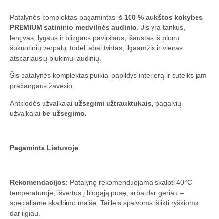
Patalynės komplektas pagamintas iš
100 % aukštos kokybės
PREMIUM satininio medvilnės audinio
. Jis yra tankus,
lengvas, lygaus ir blizgaus paviršiaus, išaustas iš plonų
šukuotinių verpalų, todėl labai tvirtas, ilgaamžis ir vienas
atspariausių blukimui audinių.
Šis patalynės komplektas puikiai papildys interjerą ir suteiks jam
prabangaus žavesio.
Antklodės užvalkalai
užsegimi užtrauktukais,
pagalvių
užvalkalai
be užsegimo.
Pagaminta Lietuvoje
Rekomendacijos:
Patalynę rekomenduojama skalbti 40°C
temperatūroje, išvertus į blogąją pusę, arba dar geriau –
specialiame skalbimo maiše. Tai leis spalvoms išlikti ryškioms
dar ilgiau.