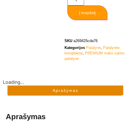
Į krepšelį
SKU
a269425cda76
Kategorijos
Patalynė
,
Patalynės
komplektai
,
PREMIUM mako satino
patalynė
Loading...
Aprašymas
Aprašymas