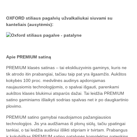
OXFORD stiliaus pagalvių užvalkaliukai siuvami su
kanteliais (ausytėmis):
Apie PREMIUM satiną
PREMIUM klasės satinas – tai ekskliuzyvinis gaminys, kuris ne
tik atrodo itin prabangiai, tačiau taip pat yra ilgaamžis. Aukštos
kokybės 100 proc. medvilnės audinys apdorojamas
naujausiomis technologijomis, o spalvai išgauti, parenkami
aukštos klasės blukimui atsparūs dažai. Tai leidžia PREMIUM
satino gaminiams išlaikyti sodrias spalvas net ir po daugkartinio
plovimo.
PREMIUM satino gamybai naudojamos pažangiausios
technologijos. Jis yra audžiamas iš plonų siūlų, tačiu ypatingai
tankiai, o tai leidžia audiniui išlikti stipriam ir tvirtam. Prabangus
ir kokybiškas PREMIUM satino patalynės komplektas patenkins