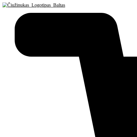
Eiti
prie
turinio