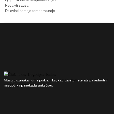
Nevalyti sausai
Džiovinti žemoje temperatūroje
Mūsų čiužinukai jums puikiai tiks, kad galėtumėte atsipalaiduoti ir
miegoti kaip niekada anksčiau.