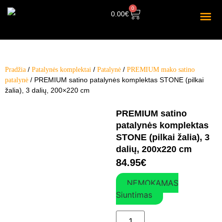
0
0.00
€
/
/
/
Pradžia
Patalynės komplektai
Patalynė
PREMIUM mako satino
/ PREMIUM satino patalynės komplektas STONE (pilkai
patalynė
žalia), 3 dalių, 200×220 cm
PREMIUM satino
patalynės komplektas
STONE (pilkai žalia), 3
dalių, 200x220 cm
84.95
€
NEMOKAMAS
Siuntimas