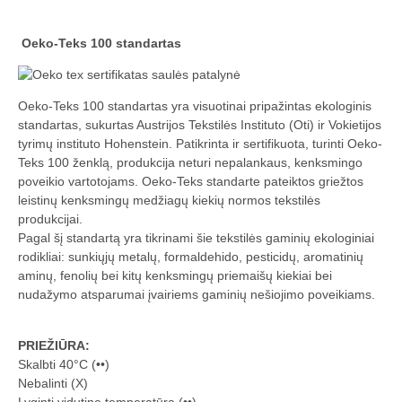
Oeko-Teks 100 standartas
Oeko-Teks 100 standartas yra visuotinai pripažintas ekologinis
standartas, sukurtas Austrijos Tekstilės Instituto (Oti) ir Vokietijos
tyrimų instituto Hohenstein. Patikrinta ir sertifikuota, turinti Oeko-
Teks 100 ženklą, produkcija neturi nepalankaus, kenksmingo
poveikio vartotojams. Oeko-Teks standarte pateiktos griežtos
leistinų kenksmingų medžiagų kiekių normos tekstilės
produkcijai.
Pagal šį standartą yra tikrinami šie tekstilės gaminių ekologiniai
rodikliai: sunkiųjų metalų, formaldehido, pesticidų, aromatinių
aminų, fenolių bei kitų kenksmingų priemaišų kiekiai bei
nudažymo atsparumai įvairiems gaminių nešiojimo poveikiams.
PRIEŽIŪRA:
Skalbti 40°C (••)
Nebalinti (X)
Lyginti vidutine temperatūra (••)