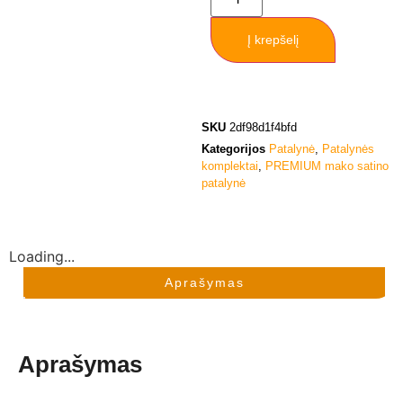
Į krepšelį
SKU
2df98d1f4bfd
Kategorijos
Patalynė
,
Patalynės
komplektai
,
PREMIUM mako satino
patalynė
Loading...
Aprašymas
Aprašymas