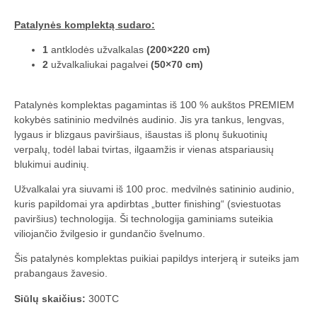
Patalynės komplektą sudaro:
1
antklodės užvalkalas
(200×220 cm)
2
užvalkaliukai pagalvei
(50×70 cm)
Patalynės komplektas pagamintas iš 100 % aukštos PREMIEM
kokybės satininio medvilnės audinio. Jis yra tankus, lengvas,
lygaus ir blizgaus paviršiaus, išaustas iš plonų šukuotinių
verpalų, todėl labai tvirtas, ilgaamžis ir vienas atspariausių
blukimui audinių.
Užvalkalai yra siuvami iš 100 proc. medvilnės satininio audinio,
kuris papildomai yra apdirbtas „butter finishing“ (sviestuotas
paviršius) technologija. Ši technologija gaminiams suteikia
viliojančio žvilgesio ir gundančio švelnumo.
Šis patalynės komplektas puikiai papildys interjerą ir suteiks jam
prabangaus žavesio.
Siūlų skaičius:
300TC