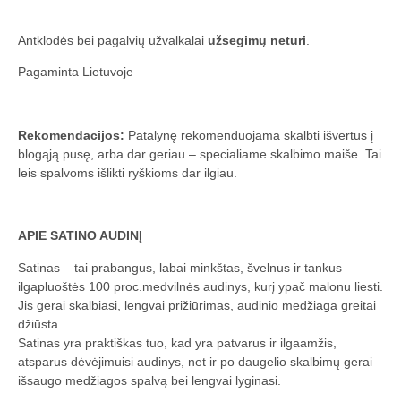
Antklodės bei pagalvių užvalkalai
užsegimų neturi
.
Pagaminta Lietuvoje
Rekomendacijos:
Patalynę rekomenduojama skalbti išvertus į
blogąją pusę, arba dar geriau – specialiame skalbimo maiše. Tai
leis spalvoms išlikti ryškioms dar ilgiau.
APIE SATINO AUDINĮ
Satinas – tai prabangus, labai minkštas, švelnus ir tankus
ilgapluoštės 100 proc.medvilnės audinys, kurį ypač malonu liesti.
Jis gerai skalbiasi, lengvai prižiūrimas, audinio medžiaga greitai
džiūsta.
Satinas yra praktiškas tuo, kad yra patvarus ir ilgaamžis,
atsparus dėvėjimuisi audinys, net ir po daugelio skalbimų gerai
išsaugo medžiagos spalvą bei lengvai lyginasi.