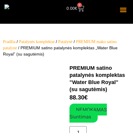
0
0.00
€
/
/
/
Pradžia
Patalynės komplektai
Patalynė
PREMIUM mako satino
/ PREMIUM satino patalynės komplektas „Water Blue
patalynė
Royal” (su sagutėmis)
PREMIUM satino
patalynės komplektas
"Water Blue Royal"
(su sagutėmis)
88.30
€
NEMOKAMAS
Siuntimas