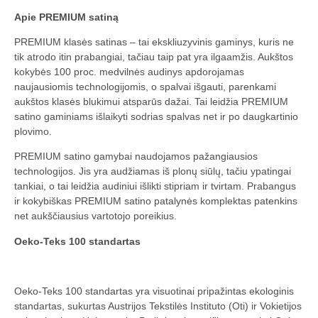
Apie PREMIUM satiną
PREMIUM klasės satinas – tai ekskliuzyvinis gaminys, kuris ne
tik atrodo itin prabangiai, tačiau taip pat yra ilgaamžis. Aukštos
kokybės 100 proc. medvilnės audinys apdorojamas
naujausiomis technologijomis, o spalvai išgauti, parenkami
aukštos klasės blukimui atsparūs dažai. Tai leidžia PREMIUM
satino gaminiams išlaikyti sodrias spalvas net ir po daugkartinio
plovimo.
PREMIUM satino gamybai naudojamos pažangiausios
technologijos. Jis yra audžiamas iš plonų siūlų, tačiu ypatingai
tankiai, o tai leidžia audiniui išlikti stipriam ir tvirtam. Prabangus
ir kokybiškas PREMIUM satino patalynės komplektas patenkins
net aukščiausius vartotojo poreikius.
Oeko-Teks 100 standartas
Oeko-Teks 100 standartas yra visuotinai pripažintas ekologinis
standartas, sukurtas Austrijos Tekstilės Instituto (Oti) ir Vokietijos