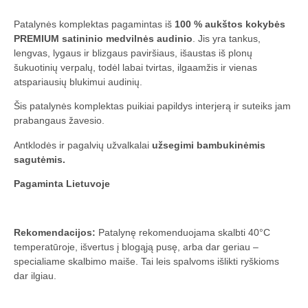
Patalynės komplektas pagamintas iš
100 % aukštos kokybės
PREMIUM satininio medvilnės audinio
. Jis yra tankus,
lengvas, lygaus ir blizgaus paviršiaus, išaustas iš plonų
šukuotinių verpalų, todėl labai tvirtas, ilgaamžis ir vienas
atspariausių blukimui audinių.
Šis patalynės komplektas puikiai papildys interjerą ir suteiks jam
prabangaus žavesio.
Antklodės ir pagalvių užvalkalai
užsegimi bambukinėmis
sagutėmis.
Pagaminta Lietuvoje
Rekomendacijos:
Patalynę rekomenduojama skalbti 40°C
temperatūroje, išvertus į blogąją pusę, arba dar geriau –
specialiame skalbimo maiše. Tai leis spalvoms išlikti ryškioms
dar ilgiau.