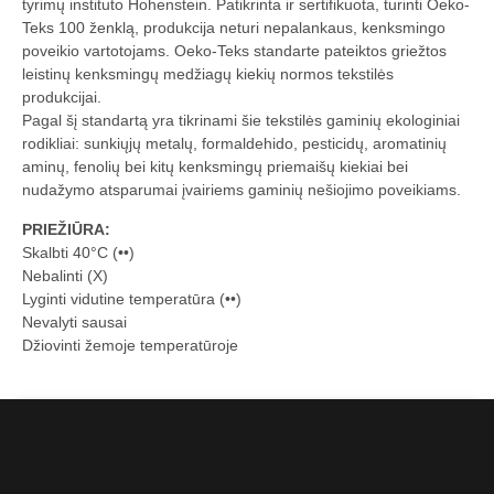
tyrimų instituto Hohenstein. Patikrinta ir sertifikuota, turinti Oeko-
Teks 100 ženklą, produkcija neturi nepalankaus, kenksmingo
poveikio vartotojams. Oeko-Teks standarte pateiktos griežtos
leistinų kenksmingų medžiagų kiekių normos tekstilės
produkcijai.
Pagal šį standartą yra tikrinami šie tekstilės gaminių ekologiniai
rodikliai: sunkiųjų metalų, formaldehido, pesticidų, aromatinių
aminų, fenolių bei kitų kenksmingų priemaišų kiekiai bei
nudažymo atsparumai įvairiems gaminių nešiojimo poveikiams.
PRIEŽIŪRA:
Skalbti 40°C (••)
Nebalinti (X)
Lyginti vidutine temperatūra (••)
Nevalyti sausai
Džiovinti žemoje temperatūroje