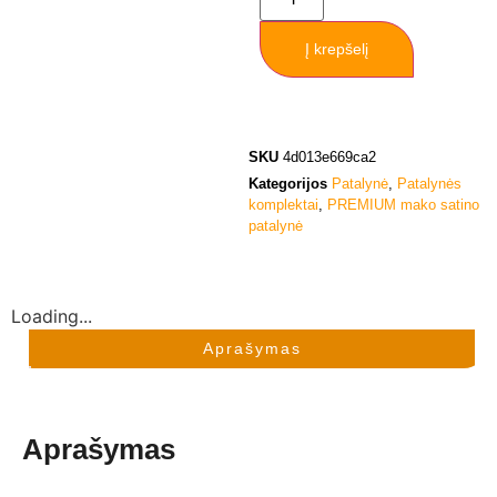
Į krepšelį
SKU
4d013e669ca2
Kategorijos
Patalynė
,
Patalynės
komplektai
,
PREMIUM mako satino
patalynė
Loading...
Aprašymas
Aprašymas