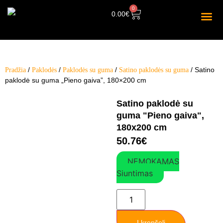
0
0.00
€
/
/
/
/ Satino
Pradžia
Paklodės
Paklodės su guma
Satino paklodės su guma
paklodė su guma „Pieno gaiva”, 180×200 cm
Satino paklodė su
guma "Pieno gaiva",
180x200 cm
50.76
€
NEMOKAMAS
Siuntimas
Į krepšelį