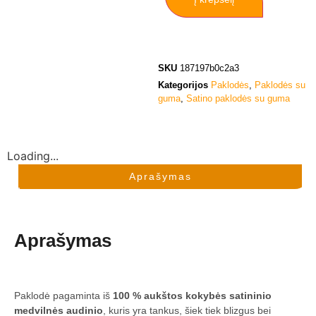
SKU
187197b0c2a3
Kategorijos
Paklodės
,
Paklodės su
guma
,
Satino paklodės su guma
Loading...
Aprašymas
Aprašymas
Paklodė pagaminta iš
100 % aukštos kokybės satininio
medvilnės audinio
, kuris yra tankus, šiek tiek blizgus bei