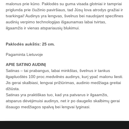
malonus prie kūno. Paklodės su guma visada glotniai ir tampriai
priglunda prie čiužinio paviršiaus, tad Jūsų lova atrodys gražiai ir
tvarkingai! Audinys yra lengvas, švelnus bei naudojant specifines
audinių verpimo technologijas išgaunamas labai tvirtas,
ilgaamžis ir vienas atspariausių blukimui.
Paklodės aukštis: 25 cm.
Pagaminta Lietuvoje
APIE SATINO AUDINĮ
Satinas – tai prabangus, labai minkštas, švelnus ir tankus
ilgapluoštės 100 proc.medvilnės audinys, kurį ypač malonu liesti.
Jis gerai skalbiasi, lengvai prižiūrimas, audinio medžiaga greitai
džiūsta.
Satinas yra praktiškas tuo, kad yra patvarus ir ilgaamžis,
atsparus dėvėjimuisi audinys, net ir po daugelio skalbimų gerai
išsaugo medžiagos spalvą bei lengvai lyginasi.