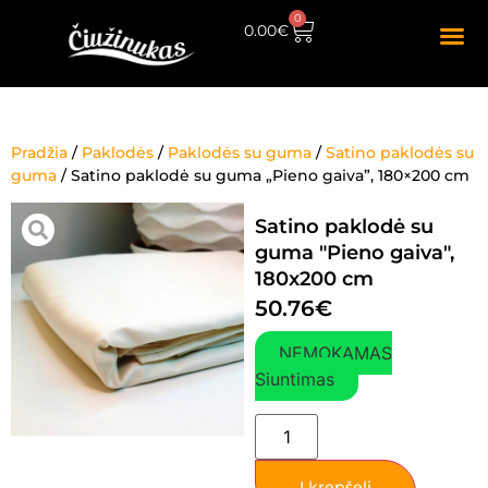
0
0.00
€
Pradžia
/
Paklodės
/
Paklodės su guma
/
Satino paklodės su
guma
/ Satino paklodė su guma „Pieno gaiva”, 180×200 cm
Satino paklodė su
guma "Pieno gaiva",
180x200 cm
50.76
€
NEMOKAMAS
Siuntimas
Į krepšelį