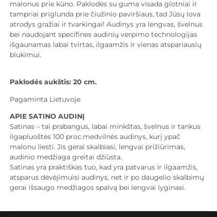
malonus prie kūno. Paklodės su guma visada glotniai ir
tampriai priglunda prie čiužinio paviršiaus, tad Jūsų lova
atrodys gražiai ir tvarkingai! Audinys yra lengvas, švelnus
bei naudojant specifines audinių verpimo technologijas
išgaunamas labai tvirtas, ilgaamžis ir vienas atspariausių
blukimui.
Paklodės aukštis: 20 cm.
Pagaminta Lietuvoje
APIE SATINO AUDINĮ
Satinas – tai prabangus, labai minkštas, švelnus ir tankus
ilgapluoštės 100 proc.medvilnės audinys, kurį ypač
malonu liesti. Jis gerai skalbiasi, lengvai prižiūrimas,
audinio medžiaga greitai džiūsta.
Satinas yra praktiškas tuo, kad yra patvarus ir ilgaamžis,
atsparus dėvėjimuisi audinys, net ir po daugelio skalbimų
gerai išsaugo medžiagos spalvą bei lengvai lyginasi.