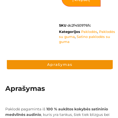
SKU
dc2f450976fc
Kategorijos
Paklodės
,
Paklodės
su guma
,
Satino paklodės su
guma
Aprašymas
Aprašymas
Paklodė pagaminta iš
100 % aukštos kokybės satininio
medvilnės audinio
, kuris yra tankus, šiek tiek blizgus bei