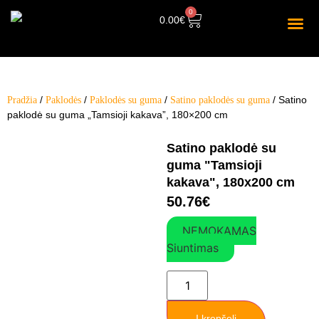
0
0.00
€
/
/
/
/ Satino
Pradžia
Paklodės
Paklodės su guma
Satino paklodės su guma
paklodė su guma „Tamsioji kakava”, 180×200 cm
Satino paklodė su
guma "Tamsioji
kakava", 180x200 cm
50.76
€
NEMOKAMAS
Siuntimas
Į krepšelį