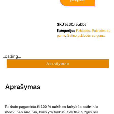
SKU
5299142ed303
Kategorijos
Paklodės
,
Paklodės su
guma
,
Satino paklodės su guma
Loading...
Aprašymas
Aprašymas
Paklodė pagaminta iš
100 % aukštos kokybės satininio
medvilnės audinio
, kuris yra tankus, šiek tiek blizgus bei