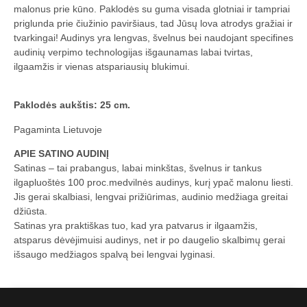
malonus prie kūno. Paklodės su guma visada glotniai ir tampriai
priglunda prie čiužinio paviršiaus, tad Jūsų lova atrodys gražiai ir
tvarkingai! Audinys yra lengvas, švelnus bei naudojant specifines
audinių verpimo technologijas išgaunamas labai tvirtas,
ilgaamžis ir vienas atspariausių blukimui.
Paklodės aukštis: 25 cm.
Pagaminta Lietuvoje
APIE SATINO AUDINĮ
Satinas – tai prabangus, labai minkštas, švelnus ir tankus
ilgapluoštės 100 proc.medvilnės audinys, kurį ypač malonu liesti.
Jis gerai skalbiasi, lengvai prižiūrimas, audinio medžiaga greitai
džiūsta.
Satinas yra praktiškas tuo, kad yra patvarus ir ilgaamžis,
atsparus dėvėjimuisi audinys, net ir po daugelio skalbimų gerai
išsaugo medžiagos spalvą bei lengvai lyginasi.