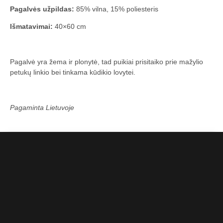
Pagalvės užpildas:
85% vilna, 15% poliesteris
Išmatavimai:
40×60 cm
Pagalvė yra žema ir plonytė, tad puikiai prisitaiko prie mažylio
petukų linkio bei tinkama kūdikio lovytei.
Pagaminta Lietuvoje