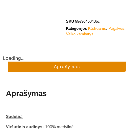
SKU
99e9c458406c
Kategorijos
Kūdikiams
,
Pagalvės
,
Vaiko kambarys
Loading...
Aprašymas
Aprašymas
Sudėtis:
Viršutinis audinys:
100% medvilnė