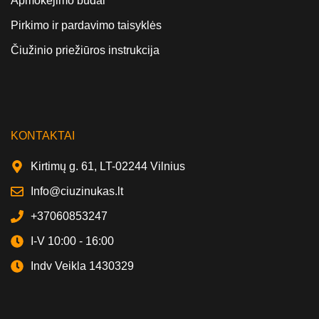
Apmokėjimo būdai
Pirkimo ir pardavimo taisyklės
Čiužinio priežiūros instrukcija
KONTAKTAI
Kirtimų g. 61, LT-02244 Vilnius
Info@ciuzinukas.lt
+37060853247
I-V 10:00 - 16:00
Indv Veikla 1430329