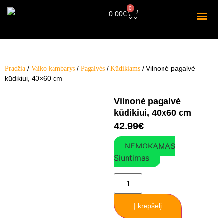
0
0.00
€
/
/
/
/ Vilnonė pagalvė
Pradžia
Vaiko kambarys
Pagalvės
Kūdikiams
kūdikiui, 40×60 cm
Vilnonė pagalvė
kūdikiui, 40x60 cm
42.99
€
NEMOKAMAS
Siuntimas
Į krepšelį