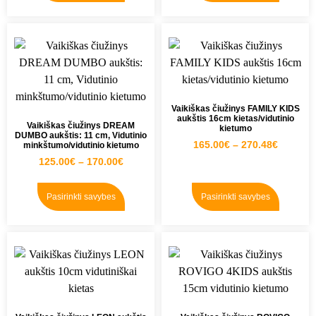
Vaikiškas čiužinys FAMILY KIDS
aukštis 16cm kietas/vidutinio
Vaikiškas čiužinys DREAM
kietumo
DUMBO aukštis: 11 cm, Vidutinio
165.00
€
–
270.48
€
minkštumo/vidutinio kietumo
125.00
€
–
170.00
€
Pasirinkti savybes
Pasirinkti savybes