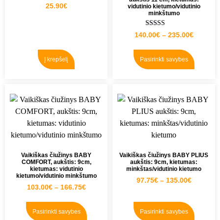
25.90
€
vidutinio kietumo/vidutinio
minkštumo
Įvertinimas:
140.00
€
–
235.00
€
5.00
iš 5
Į krepšelį
Pasirinkti savybes
Vaikiškas čiužinys BABY
Vaikiškas čiužinys BABY PLIUS
COMFORT, aukštis: 9cm,
aukštis: 9cm, kietumas:
kietumas: vidutinio
minkštas/vidutinio kietumo
kietumo/vidutinio minkštumo
97.75
€
–
135.00
€
103.00
€
–
166.75
€
Pasirinkti savybes
Pasirinkti savybes