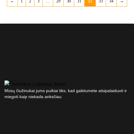
←
1
2
3
…
29
30
31
32
33
34
→
Mūsų čiužinukai jums puikiai tiks, kad galėtumėte atsipalaiduoti ir
miegoti kaip niekada anksčiau.