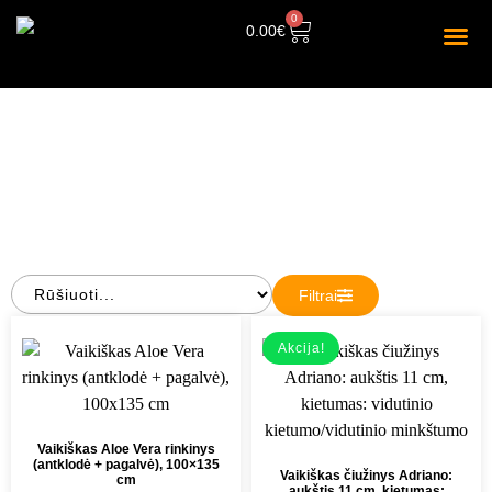
0
0.00
€
PARDUOTUVĖ
Filtrai
Akcija!
Vaikiškas Aloe Vera rinkinys
(antklodė + pagalvė), 100×135
Vaikiškas čiužinys Adriano:
cm
aukštis 11 cm, kietumas: