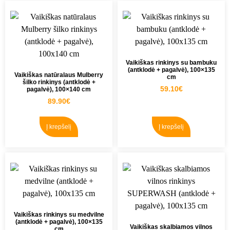
Vaikiškas rinkinys su bambuku
(antklodė + pagalvė), 100×135
Vaikiškas natūralaus Mulberry
cm
šilko rinkinys (antklodė +
59.10
€
pagalvė), 100×140 cm
89.90
€
Į krepšelį
Į krepšelį
Vaikiškas rinkinys su medvilne
(antklodė + pagalvė), 100×135
Vaikiškas skalbiamos vilnos
cm