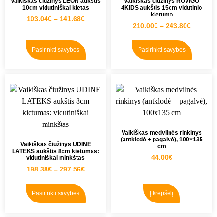
Vaikiškas čiužinys LEON aukštis
Vaikiškas čiužinys ROVIGO
10cm vidutiniškai kietas
4KIDS aukštis 15cm vidutinio
kietumo
103.04
€
–
141.68
€
210.00
€
–
243.80
€
Pasirinkti savybes
Pasirinkti savybes
Vaikiškas medvilnės rinkinys
(antklodė + pagalvė), 100×135
Vaikiškas čiužinys UDINE
cm
LATEKS aukštis 8cm kietumas:
44.00
€
vidutiniškai minkštas
198.38
€
–
297.56
€
Pasirinkti savybes
Į krepšelį