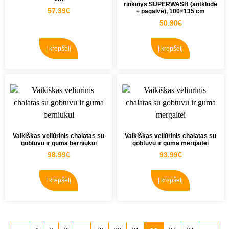
rinkinys SUPERWASH (antklodė
57.39
€
+ pagalvė), 100×135 cm
50.90
€
Į krepšelį
Į krepšelį
Vaikiškas veliūrinis chalatas su
Vaikiškas veliūrinis chalatas su
gobtuvu ir guma berniukui
gobtuvu ir guma mergaitei
98.99
€
93.99
€
Į krepšelį
Į krepšelį