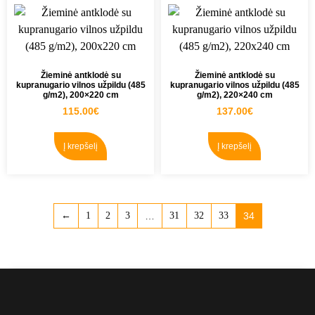
Žieminė antklodė su
Žieminė antklodė su
kupranugario vilnos užpildu (485
kupranugario vilnos užpildu (485
g/m2), 200×220 cm
g/m2), 220×240 cm
115.00
€
137.00
€
Į krepšelį
Į krepšelį
←
1
2
3
…
31
32
33
34