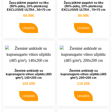
Žąsų pūkinė pagalvė su tiku
Žąsų pūkinė pagalvė su tiku
(90%-pūkų, 10%-plunksnų)
(90%-pūkų, 10%-plunksnų)
EXCLUSIVE ULTRA , 50×70 cm
EXCLUSIVE ULTRA , 70×70 cm
69.98
€
89.98
€
Į krepšelį
Į krepšelį
Žieminė antklodė su
Žieminė antklodė su
kupranugario vilnos užpildu (485
kupranugario vilnos užpildu (485
g/m²), 140×200 cm
g/m²), 200×200 cm
102.00
€
110.00
€
Į krepšelį
Į krepšelį