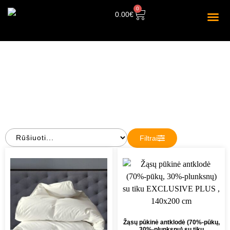
0
0.00
€
PARDUOTUVĖ
Filtrai
Žąsų pūkinė antklodė (70%-pūkų,
30%-plunksnų) su tiku