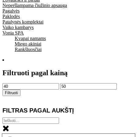
Neperšlampama čiužinio apsauga
Pagalvės
Paklodės
Patalynės komplektai
Vaiko kambarys
Vonia SPA
Kvapai namams
Miego akiniai
Rankšluosčiai
Filtruoti pagal kainą
Min
Maks
kaina
kaina
Filtruoti
FILTRAS PAGAL AUKŠTĮ