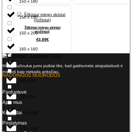
150 x 180
150 x 190
Šilkiniai miego akiniai
(rožiniai)
150 x 200
43.89
€
Į krepšelį
160 x 180
160 x 200
Mūsų čiužinukai jums puikiai tiks, kad galėtumėte atsipalaiduoti ir
miegoti kaip niekada anksčiau.
NAUDINGOS NUORODOS
160x190
Parduotuvė
160x200
Apie mus
Kontaktai
170 x 180
Pristatymas
170 x 190