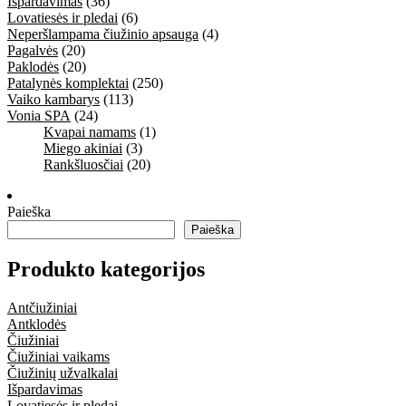
Išpardavimas
(36)
Lovatiesės ir pledai
(6)
Neperšlampama čiužinio apsauga
(4)
Pagalvės
(20)
Paklodės
(20)
Patalynės komplektai
(250)
Vaiko kambarys
(113)
Vonia SPA
(24)
Kvapai namams
(1)
Miego akiniai
(3)
Rankšluosčiai
(20)
Paieška
Paieška
Produkto kategorijos
Antčiužiniai
Antklodės
Čiužiniai
Čiužiniai vaikams
Čiužinių užvalkalai
Išpardavimas
Lovatiesės ir pledai