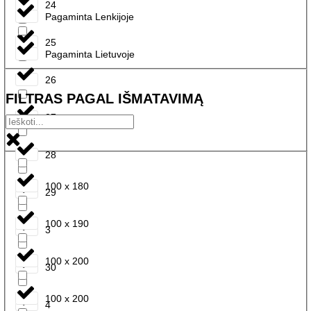
24
Pagaminta Lenkijoje
25
Pagaminta Lietuvoje
26
FILTRAS PAGAL IŠMATAVIMĄ
27
28
100 x 180
29
100 x 190
3
100 x 200
30
100 x 200
4