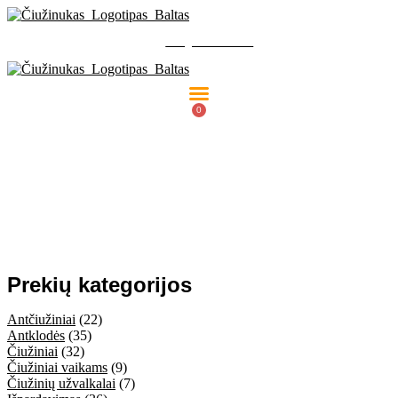
Eiti
prie
Nemokamas pristatymas
Info@ciuzinukas.lt
turinio
I-V 10:00 - 16:00
0
0.00
€
Cart
MIEGO AKINIAI
Prekių kategorijos
Antčiužiniai
(22)
Antklodės
(35)
Čiužiniai
(32)
Čiužiniai vaikams
(9)
Čiužinių užvalkalai
(7)